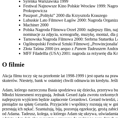
Syrenka Warszawska 1999
Festiwal Najnowsze Kino Polskie Wrocław 1999: Nagroda
Prokopowicza
Paszport „Polityki” 2000 dla Krzysztofa Krauzego
Lubuskie Lato Filmowe Łagów 2000: Nagroda Organizat
Machiner 2000
Polska Nagroda Filmowa Orzeł 2000: najlepszy film, najl
nominacje za zdjęcia, scenografię, muzykę, montaż, dla 
Tarnowska Nagroda Filmowa 2000: Srebrna Statuetka Le
Ogólnopolski Festiwal Sztuki Filmowej „Prowincjonali
Złota Taśma 2000 (ex aequo z
Panem Tadeuszem
Andrze
MFF Filadelfia (USA) 2001: nagroda za reżyserię dla K
O filmie
Akcja filmu toczy się na przełomie lat 1998-1999 i jest oparta na pr
skuterów. Niestety, bank w ostatniej chwili odmawia im kredytu. Jeśl
Adam, którego narzeczona Basia spodziewa się dziecka, przerywa bu
Młodzi biznesmeni rezygnują. Jednak Gerard żąda zwrotu rzekomych
najlepszym wyjściem będzie zapłacenie Gerardowi. Gerard twierdzi, 
pieniądze na spłatę Gerarda. Przyjaciele i wspólnicy rozstają się w 
przestają ich nękać. Szantażują, biją, pozorują egzekucję, grożą zab
od Adama. Tadeusz, kolega, u którego Adam się ukrywa, uświadamia j