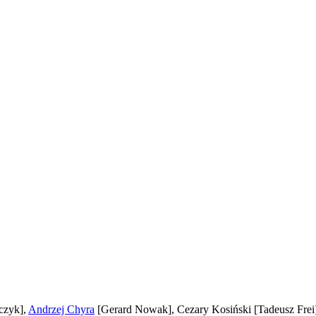
czyk]
,
Andrzej Chyra
[Gerard Nowak]
, Cezary Kosiński
[Tadeusz Frei