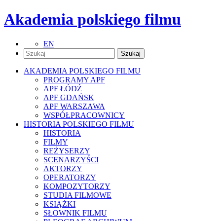
Akademia polskiego filmu
EN
AKADEMIA POLSKIEGO FILMU
PROGRAMY APF
APF ŁÓDŹ
APF GDAŃSK
APF WARSZAWA
WSPÓŁPRACOWNICY
HISTORIA POLSKIEGO FILMU
HISTORIA
FILMY
REŻYSERZY
SCENARZYŚCI
AKTORZY
OPERATORZY
KOMPOZYTORZY
STUDIA FILMOWE
KSIĄŻKI
SŁOWNIK FILMU