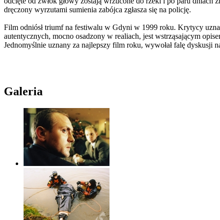
odcięte od zwłok głowy zostają wrzucone do rzeki i po paru dniach 
dręczony wyrzutami sumienia zabójca zgłasza się na policję.
Film odniósł triumf na festiwalu w Gdyni w 1999 roku. Krytycy uzna
autentycznych, mocno osadzony w realiach, jest wstrząsającym opise
Jednomyślnie uznany za najlepszy film roku, wywołał falę dyskusji n
Galeria