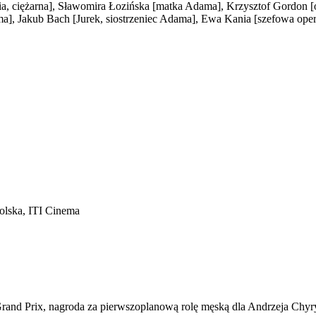
a, ciężarna]
, Sławomira Łozińska
[matka Adama]
, Krzysztof Gordon
[
ma]
, Jakub Bach
[Jurek, siostrzeniec Adama]
, Ewa Kania
[szefowa oper
olska, ITI Cinema
rand Prix, nagroda za pierwszoplanową rolę męską dla Andrzeja Chyr