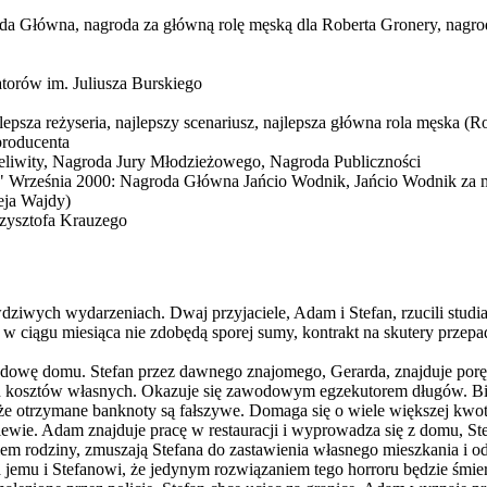
 Główna, nagroda za główną rolę męską dla Roberta Gronery, nagroda 
orów im. Juliusza Burskiego
epsza reżyseria, najlepszy scenariusz, najlepsza główna rola męska (
producenta
liwity, Nagroda Jury Młodzieżowego, Nagroda Publiczności
a" Września 2000: Nagroda Główna Jańcio Wodnik, Jańcio Wodnik za 
ja Wajdy)
rzysztofa Krauzego
awdziwych wydarzeniach. Dwaj przyjaciele, Adam i Stefan, rzucili studi
i w ciągu miesiąca nie zdobędą sporej sumy, kontrakt na skutery przepa
dowę domu. Stefan przez dawnego znajomego, Gerarda, znajduje poręcz
 kosztów własnych. Okazuje się zawodowym egzekutorem długów. Bije 
że otrzymane banknoty są fałszywe. Domaga się o wiele większej kwoty
gniewie. Adam znajduje pracę w restauracji i wyprowadza się z domu, St
iciem rodziny, zmuszają Stefana do zastawienia własnego mieszkania i o
emu i Stefanowi, że jedynym rozwiązaniem tego horroru będzie śmierć 