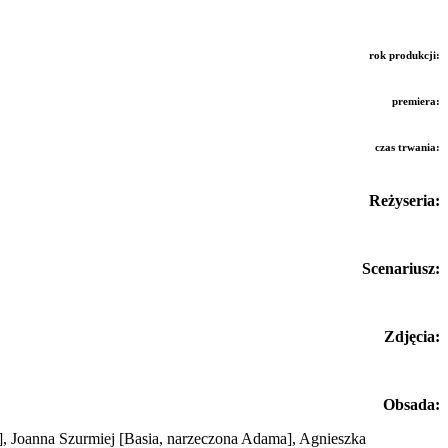
rok produkcji:
premiera:
czas trwania:
Reżyseria:
Scenariusz:
Zdjęcia:
Obsada:
]
, Joanna Szurmiej
[Basia, narzeczona Adama]
, Agnieszka