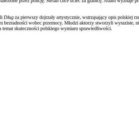
znalezione przez policję. Stefan chce uciec za granicę. Adam wyznaje
li
Dług
za pierwszy dojrzały artystycznie, wstrząsający opis polskiej 
m bezradności wobec przemocy. Młodzi aktorzy stworzyli wyraziste, n
a temat skuteczności polskiego wymiaru sprawiedliwości.