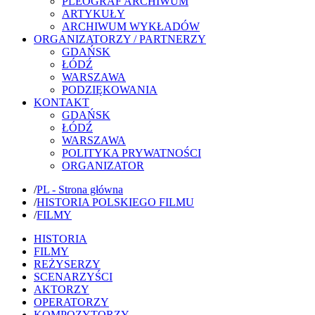
PLEOGRAF ARCHIWUM
ARTYKUŁY
ARCHIWUM WYKŁADÓW
ORGANIZATORZY / PARTNERZY
GDAŃSK
ŁÓDŹ
WARSZAWA
PODZIĘKOWANIA
KONTAKT
GDAŃSK
ŁÓDŹ
WARSZAWA
POLITYKA PRYWATNOŚCI
ORGANIZATOR
/
PL - Strona główna
/
HISTORIA POLSKIEGO FILMU
/
FILMY
HISTORIA
FILMY
REŻYSERZY
SCENARZYŚCI
AKTORZY
OPERATORZY
KOMPOZYTORZY