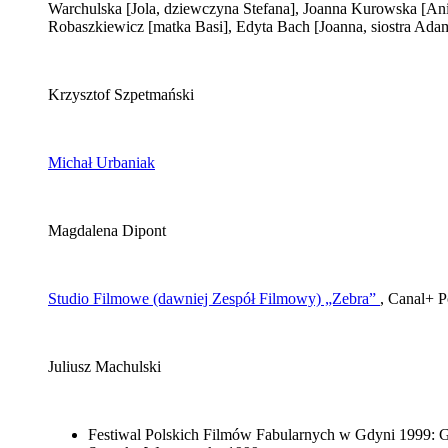
Warchulska
[Jola, dziewczyna Stefana]
, Joanna Kurowska
[Ani
Robaszkiewicz
[matka Basi]
, Edyta Bach
[Joanna, siostra Ada
Krzysztof Szpetmański
Michał Urbaniak
Magdalena Dipont
Studio Filmowe (dawniej Zespół Filmowy) „Zebra”
, Canal+ P
Juliusz Machulski
Festiwal Polskich Filmów Fabularnych w Gdyni 1999: G