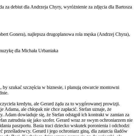
za debiut dla Andrzeja Chyry, wyróżnienie za zdjęcia dla Bartosza
Robert Gonera), najlepsza drugoplanowa rola męska (Andrzej Chyra),
muzykę dla Michała Urbaniaka
a, by szukać szczęścia w biznesie, i planują otwarcie montowni
dnie.
yciela kredytu, ale Gerard żąda za to wygórowanej prowizji.
Adama, ale chłopak nie chce zapłacić. Stefan uznaje, że
. Adam dowiaduje się, że Stefan odstąpił ich kontrakt w zamian za
efan zatrudnia się jako szofer. Gerard wraz ze swym ochroniarzem nie
ddania paszportu. Basia traci dziecko wskutek poronienia i odchodzi
prześladowcy. Gerard i jego ochroniarz giną, dla zatarcia śladów