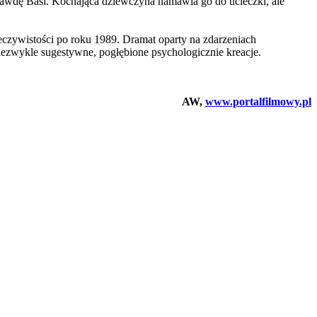
 prawdę Basi. Kochająca dziewczyna namawia go do ucieczki, ale
rzeczywistości po roku 1989. Dramat oparty na zdarzeniach
iezwykle sugestywne, pogłębione psychologicznie kreacje.
AW,
www.portalfilmowy.pl