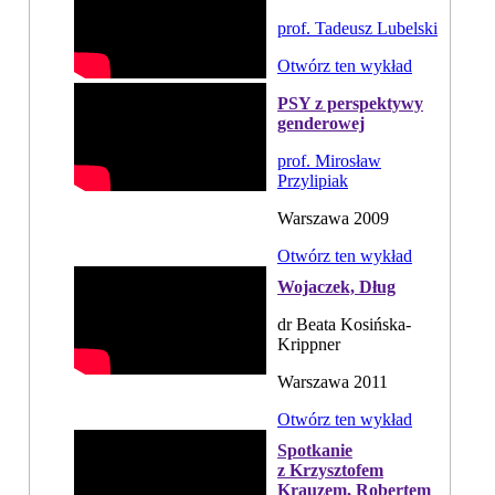
prof. Tadeusz Lubelski
Otwórz ten wykład
PSY z perspektywy
genderowej
prof. Mirosław
Przylipiak
Warszawa 2009
Otwórz ten wykład
Wojaczek, Dług
dr Beata Kosińska-
Krippner
Warszawa 2011
Otwórz ten wykład
Spotkanie
z Krzysztofem
Krauzem, Robertem