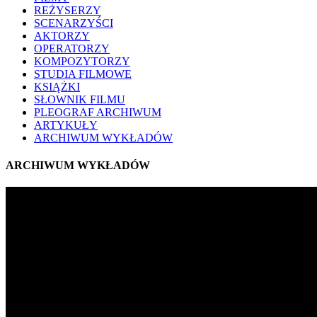
REŻYSERZY
SCENARZYŚCI
AKTORZY
OPERATORZY
KOMPOZYTORZY
STUDIA FILMOWE
KSIĄŻKI
SŁOWNIK FILMU
PLEOGRAF ARCHIWUM
ARTYKUŁY
ARCHIWUM WYKŁADÓW
ARCHIWUM WYKŁADÓW