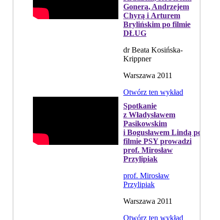
Gonerą, Andrzejem
Chyrą i Arturem
Brylińskim po filmie
DŁUG
dr Beata Kosińska-
Krippner
Warszawa 2011
Otwórz ten wykład
Spotkanie
z Władysławem
Pasikowskim
i Bogusławem Lindą po
filmie PSY prowadzi
prof. Mirosław
Przylipiak
prof. Mirosław
Przylipiak
Warszawa 2011
Otwórz ten wykład