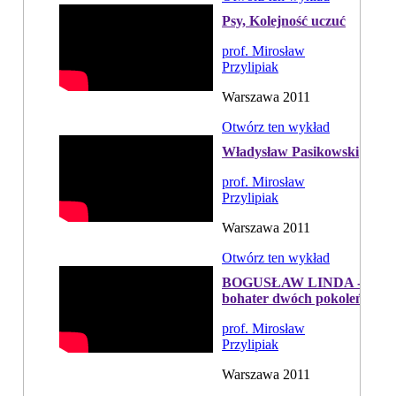
Psy, Kolejność uczuć
prof. Mirosław
Przylipiak
Warszawa 2011
Otwórz ten wykład
Władysław Pasikowski
prof. Mirosław
Przylipiak
Warszawa 2011
Otwórz ten wykład
BOGUSŁAW LINDA -
bohater dwóch pokoleń
prof. Mirosław
Przylipiak
Warszawa 2011