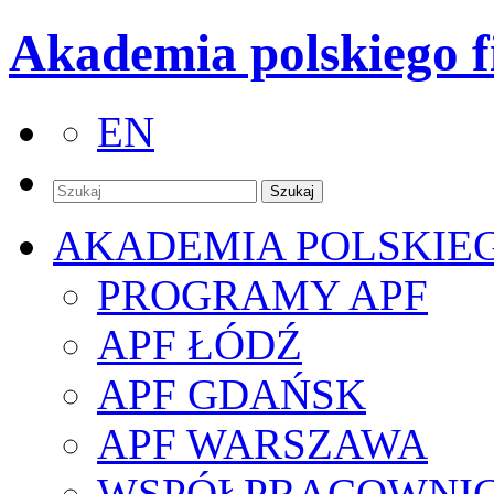
Akademia polskiego f
EN
AKADEMIA POLSKIE
PROGRAMY APF
APF ŁÓDŹ
APF GDAŃSK
APF WARSZAWA
WSPÓŁPRACOWNI