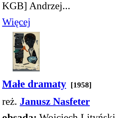
KGB]
Andrzej...
Więcej
Małe dramaty
[1958]
reż.
Janusz Nasfeter
obsada:
Wojciech Lityński