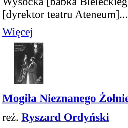
Wysocka
[babka Bieleckieg
[dyrektor teatru Ateneum]
...
Więcej
Mogiła Nieznanego Żołni
reż.
Ryszard Ordyński