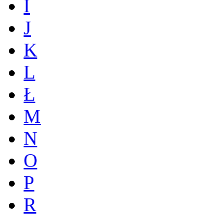
I
J
K
L
Ł
M
N
O
P
R