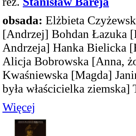
reż.
Stanisław Bareja
obsada:
Elżbieta Czyżews
[Andrzej]
Bohdan Łazuka
[
Andrzeja]
Hanka Bielicka
[
Alicja Bobrowska
[Anna, ż
Kwaśniewska
[Magda]
Jan
była właścicielka ziemska]
T
Więcej