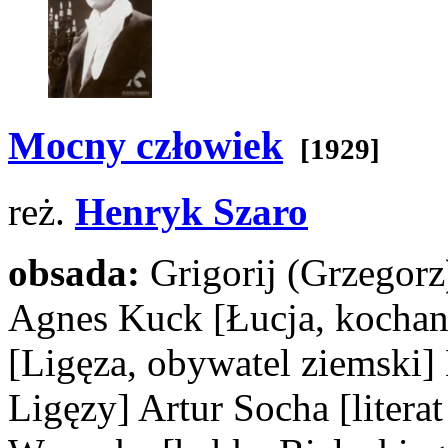
Mocny człowiek
[1929]
reż.
Henryk Szaro
obsada:
Grigorij (Grzegor
Agnes Kuck
[Łucja, kocha
[Ligęza, obywatel ziemski]
Ligęzy]
Artur Socha
[litera