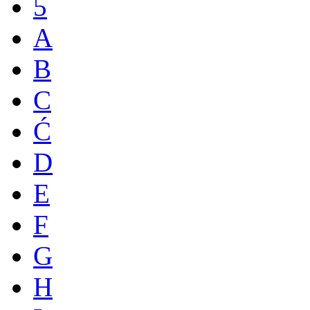
5
A
B
C
Ć
D
E
F
G
H