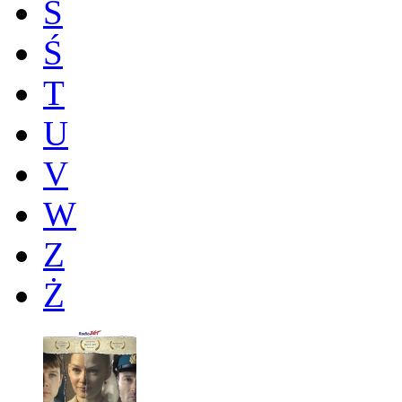
S
Ś
T
U
V
W
Z
Ż