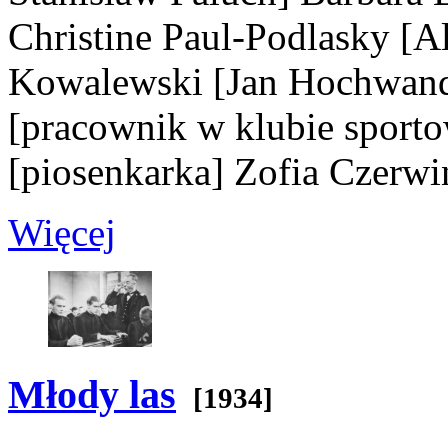
Christine Paul-Podlasky
[A
Kowalewski
[Jan Hochwand
[pracownik w klubie sport
[piosenkarka]
Zofia Czerw
Więcej
Młody las
[1934]