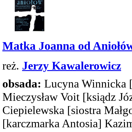
Matka Joanna od Aniołó
reż.
Jerzy Kawalerowicz
obsada:
Lucyna Winnicka
Mieczysław Voit
[ksiądz Jó
Ciepielewska
[siostra Małg
[karczmarka Antosia]
Kazim