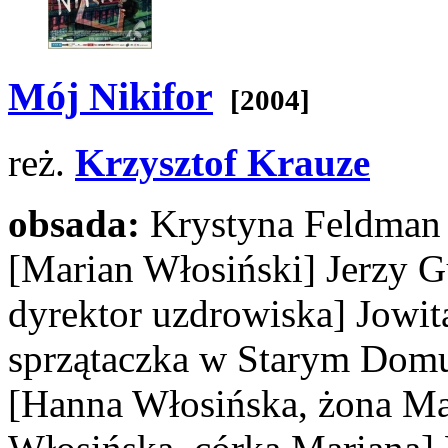
Mój Nikifor
[2004]
reż.
Krzysztof Krauze
obsada:
Krystyna Feldma
[Marian Włosiński]
Jerzy 
dyrektor uzdrowiska]
Jowit
sprzątaczka w Starym Dom
[Hanna Włosińska, żona Ma