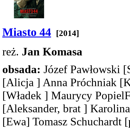
Miasto 44
[2014]
reż.
Jan Komasa
obsada:
Józef Pawłowski
[
[Alicja ]
Anna Próchniak
[
[Władek ]
Maurycy PopielFi
[Aleksander, brat ]
Karolina
[Ewa]
Tomasz Schuchardt
[