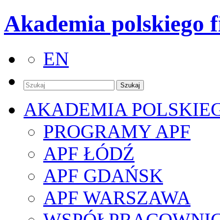
Akademia polskiego f
EN
AKADEMIA POLSKIE
PROGRAMY APF
APF ŁÓDŹ
APF GDAŃSK
APF WARSZAWA
WSPÓŁPRACOWNI