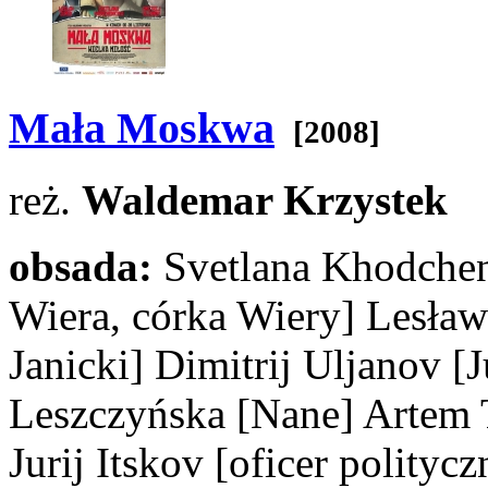
Mała Moskwa
[2008]
reż.
Waldemar Krzystek
obsada:
Svetlana Khodche
Wiera, córka Wiery]
Lesław
Janicki]
Dimitrij Uljanov
[
Leszczyńska
[Nane]
Artem 
Jurij Itskov
[oficer politycz