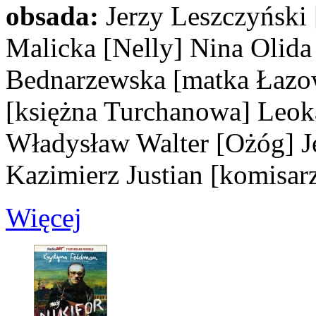
obsada:
Jerzy Leszczyński
Malicka
[Nelly]
Nina Olid
Bednarzewska
[matka Łazo
[księżna Turchanowa]
Leok
Władysław Walter
[Ożóg]
J
Kazimierz Justian
[komisar
Więcej