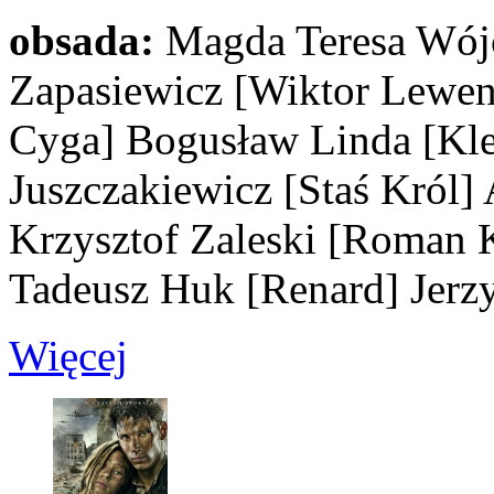
obsada:
Magda Teresa Wój
Zapasiewicz
[Wiktor Lewen
Cyga]
Bogusław Linda
[Kl
Juszczakiewicz
[Staś Król]
Krzysztof Zaleski
[Roman K
Tadeusz Huk
[Renard]
Jerz
Więcej