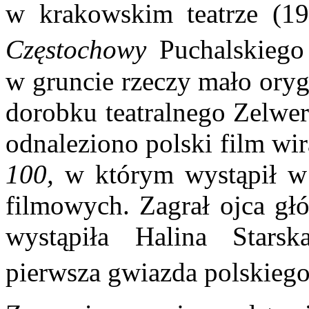
w krako­wskim teatrze (1
Częstochowy
Puchalskiego
w gruncie rzeczy mało oryg
dorobku teatralnego Zelwer
odna­leziono polski film wi
100,
w którym wystąpił w 
filmowych. Zagrał ojca głó
wystąpiła Halina Stars
pierwsza gwiazda polskiego