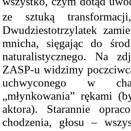
wszystko, czym dotąd uwodz
ze sztuką transformac
Dwudziestotrzylatek zamie
mnicha, sięgając do środ
naturalistycznego. Na z
ZASP-u widzimy poczciwca 
uchwyconego w char
„młynkowania” rękami (by
aktora). Starannie opra
chodzenia, głosu – wszys