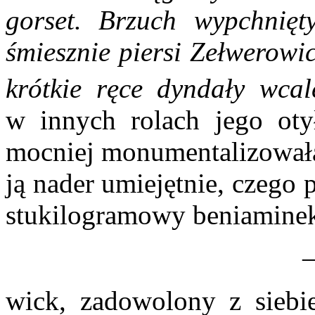
gorset. Brzuch wypchnięty
śmiesznie piersi Zełwerow
krótkie ręce
dyndały
wcale
w innych rolach jego otył
mocniej monumentalizowała
ją nader umiejętnie, czego
stukilogramowy beniaminek,
wick, zadowolony z siebi