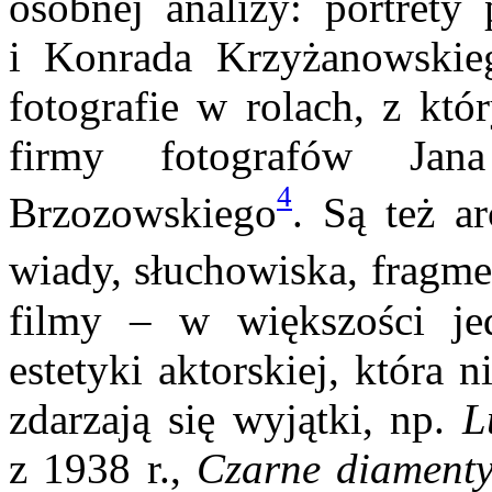
osobnej analizy: portrety
i Konrada Krzyżanowskiego
fotografie w rolach, z któ
firmy fotografów Jana
4
Brzozowskiego
. Są też a
wiady, słuchowiska, fragmen
filmy – w większości je
estetyki aktorskiej, która
zdarzają się wyjątki, np.
Lu
z 1938 r.,
Czarne diament