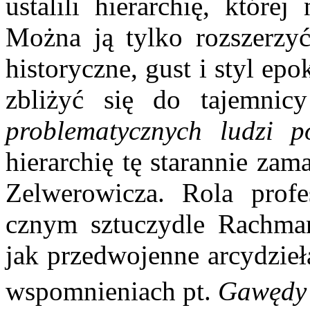
ustalili hierarchię, które
Można ją tylko rozszerzyć
historyczne, gust i styl ep
zbliżyć się do tajemnicy
problematycz­nych ludzi po
hierarchię tę starannie za
Zelwerowicza. Rola profe
cznym sztuczydle Rachma
jak przedwojenne arcydzieł
wspomnieniach pt.
Gawędy 