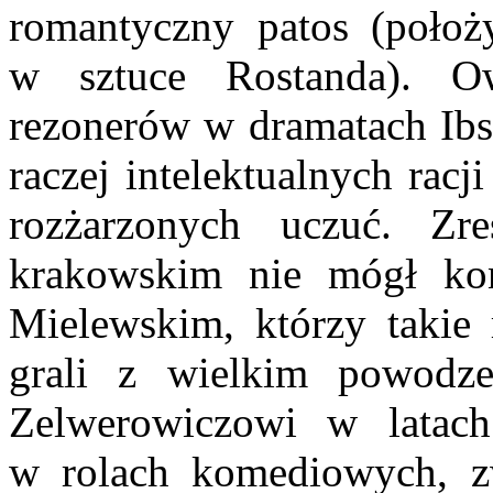
romantyczny patos (położ
w sztuce Rostanda). O
rezonerów w dramatach Ibse
raczej intelektual­nych racj
rozżarzonych uczuć. Zr
krakowskim nie mógł ko
Mielewskim, którzy takie 
grali z wielkim po­wodz
Zelwerowiczowi w latach
w rolach komediowych, zw