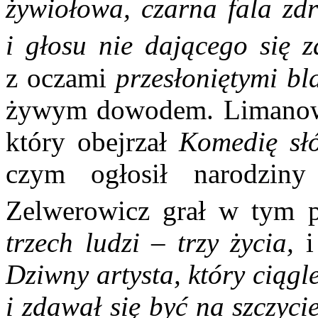
żywiołowa, czarna fala zdr
i głosu nie dającego się 
z oczami
przesłoniętymi bl
żywym dowodem. Limano­w
który obejrzał
Komedię sł
czym ogłosił narodziny
Zelwerowicz grał w tym pr
trzech ludzi – trzy życia,
i
Dziwny artysta, który ciągle
i zdawał się być na szczycie