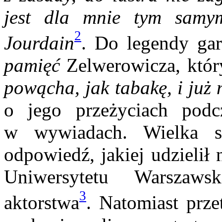
jest dla mnie tym samy
2
Jourdain
. Do legendy gard
pamięć
Zelwerowicza, któr
powącha, jak tabakę, i już 
o jego prze­życiach po
w wywiadach. Wielka s
odpowiedź, jakiej udzielił
Uniwer­sytetu Warszaws
3
aktorstwa
. Natomiast prze