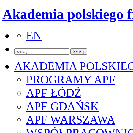
Akademia polskiego f
EN
AKADEMIA POLSKIE
PROGRAMY APF
APF ŁÓDŹ
APF GDAŃSK
APF WARSZAWA
WSPÓŁPRACOWNI