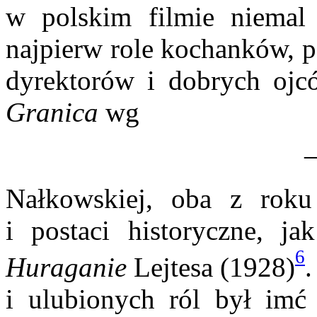
w polskim filmie niemal
najpierw role kochanków, pó
dyrektorów i dobrych ojc
Granica
wg
Nałkowskiej, oba z roku
i postaci historyczne, ja
6
Huraganie
Lejtesa (1928)
.
i ulubionych ról był imć