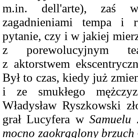
m.in.
dell'arte), zaś 
zagadnieniami tempa i 
pytanie, czy i w jakiej mie
z porewolucyjnym tea
z aktorstwem ekscentryczn
Był to czas, kiedy już zmie
i ze smukłego mężczyz
Władysław Ryszkowski złoś
grał Lucyfera w
Samuelu 
mocno zaokrąglony brzuch –