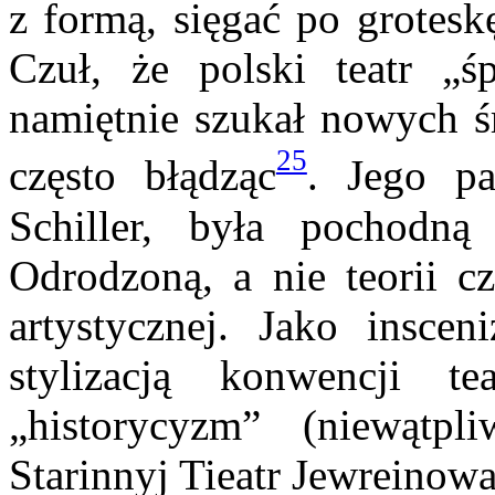
z formą, sięgać po grotesk
Czuł, że polski teatr „ś
namiętnie szukał nowych ś
25
często błądząc
. Jego pa
Schiller, była pochodną
Odrodzoną, a nie teorii c
artystycznej. Jako inscen
stylizacją konwencji tea
„historycyzm” (niewątp
Starinnyj Tieatr Jewreinow