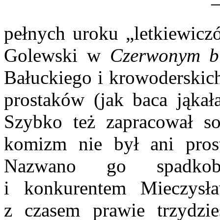
pełnych uroku „letkiewicz
Golewski w
Czerwo­nym bu
Bałuckiego i krowoderskic
prostaków (jak baca jąkał
Szybko też zapracował so
komizm nie był ani prost
Nazwano go spadkobi
i konkurentem Mieczysł
z czasem prawie trzy­dzie