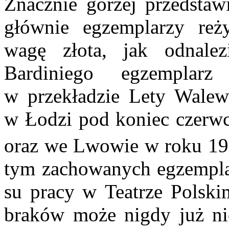
Znacznie gorzej przedstaw
głównie egzem­plarzy reż
wagę złota, jak odnale
Bardiniego egzemplarz
W
w przekładzie Lety Walews
w Łodzi pod koniec czerwc
oraz we Lwowie w roku 1
tym zachowanych egzemplarz
su pracy w Teatrze Polski
braków może nigdy już nie