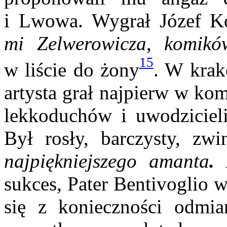
i Lwowa. Wy­grał Józef Ko
mi Zelwerowicza, komikó
15
w liście do żony
. W krak
artysta grał najpierw w ko
lekkoduchów i uwodziciel
Był rosły, barczysty, zw
najpiękniejszego amanta
.
A
sukces, Pater Bentivoglio 
się z konieczności odmia