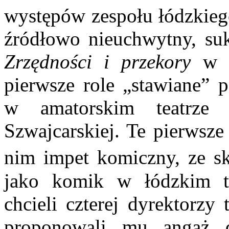
występów zespołu łódzkie
źródłowo nieuchwytny, su
Zrzędności i przekory
w s
pierwsze role „stawia­ne”
w amatorskim teatrze
Szwajcarskiej. Te pierwsze
nim impet komiczny, ze sk
jako komik w łódzkim t
chcieli czterej dyrektorzy
proponowali mu angaż 