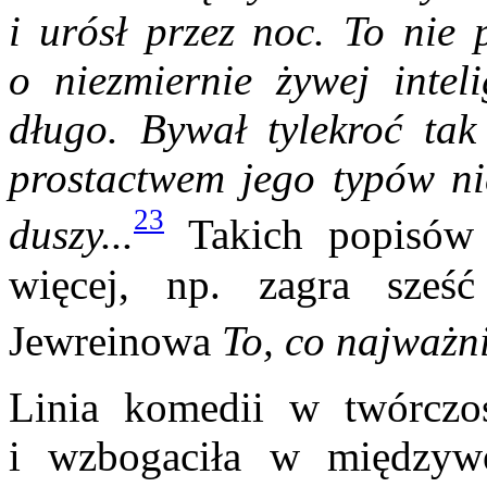
i urósł przez noc. To nie p
o niezmiernie żywej inteli
długo. Bywał tylekroć ta
prostactwem jego typów ni
23
duszy...
Takich popisów 
więcej, np. zagra sześć
Jewreinowa
To, co najważni
Linia komedii w twórczoś
i wzbogaciła w mię­dzyw