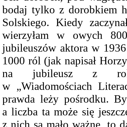
bodaj tylko z dorobkiem h
Solskiego. Kiedy zaczyna
wierzyłam w owych
80
jubileuszów aktora w 1936
1000 ról (jak napisał Horz
na jubileusz z rok
w „Wiadomościach Literac
prawda leży po­środku. B
a liczba ta może się jeszc
z nich są mało ważne, to d