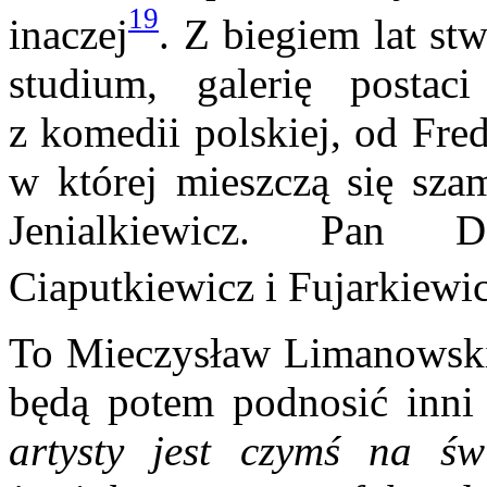
19
inaczej
. Z biegiem lat st
studium, galerię posta
z komedii polskiej, od Fre
w której mieszczą się sza
Jenialkiewicz. Pan D
Ciaputkiewicz i Fujarkiewi
To Mieczysław Limanowski 
będą potem podnosić inni 
artysty jest czymś na św