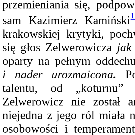
przemieniania się, podpow
1
sam Kazimierz Kamiński
krakow­skiej krytyki, poc
się głos Zelwerowicza
ja
oparty na pełnym oddechu
i nader urozmaicona
.
Pod
talentu, od „ko­turnu”
Zelwerowicz nie został a
niejedna z jego ról miała 
osobowości i temperament