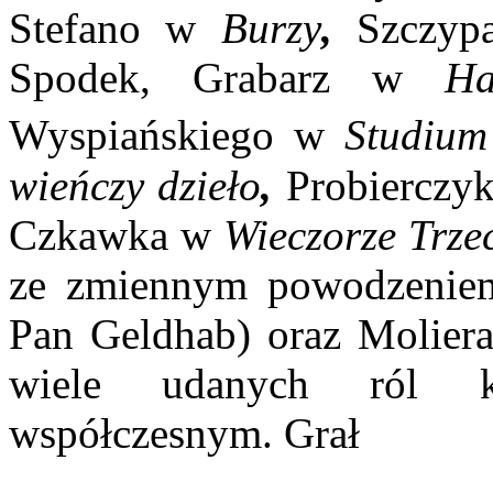
Stefano w
Burzy
,
Szczyp
Spodek, Grabarz w
Ha
Wyspiańskiego w
Studium
wieńczy dzieło
,
Probierczy
Czkawka w
Wieczo­rze Trze
ze zmiennym powodzeniem
Pan Geldhab) oraz Moliera
wiele udanych ról k
współczesnym. Grał