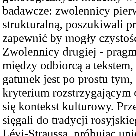
badawcze: zwolennicy pierw
strukturalną, poszukiwali 
zapewnić by mogły czystość
Zwolennicy drugiej - pragm
między odbiorcą a tekstem, 
gatunek jest po prostu tym
kryterium rozstrzygającym 
się kontekst kulturowy. Prz
sięgali do tradycji rosyjsk
Lévi-Straussa, próbując un