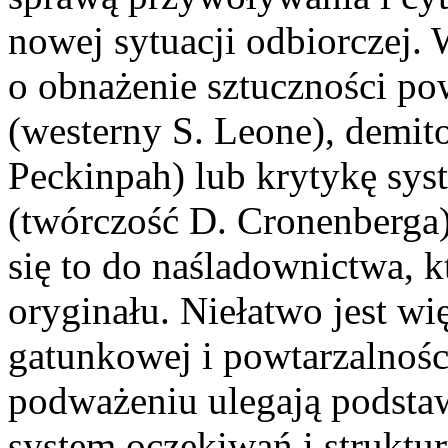
nowej sytuacji odbiorczej.
o obnażenie sztuczności p
(westerny S. Leone), demito
Peckinpah) lub krytykę syst
(twórczość D. Cronenberga
się to do naśladownictwa, 
oryginału. Niełatwo jest w
gatunkowej i powtarzalnośc
podważeniu ulegają podsta
system oczekiwań i struktur