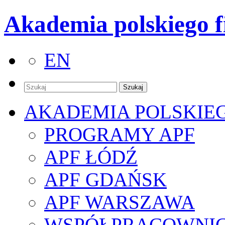
Akademia polskiego f
EN
AKADEMIA POLSKIE
PROGRAMY APF
APF ŁÓDŹ
APF GDAŃSK
APF WARSZAWA
WSPÓŁPRACOWNI