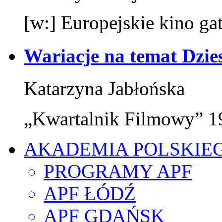
[w:] Europejskie kino g
Wariacje na temat Dzie
Katarzyna Jabłońska
„Kwartalnik Filmowy” 19
AKADEMIA POLSKIE
PROGRAMY APF
APF ŁÓDŹ
APF GDAŃSK