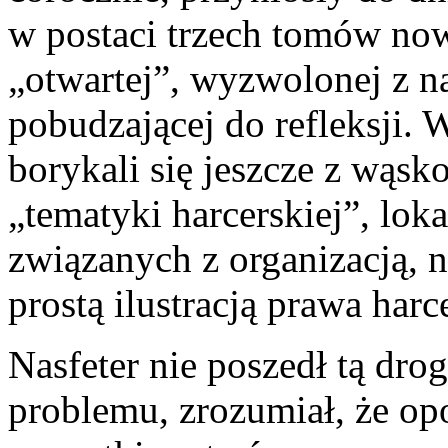
w postaci trzech tomów now
„otwartej”, wyzwolonej z na
pobudzającej do refleksji.
borykali się jeszcze z wą­
„tematyki harcerskiej”, loka
związanych z orga­nizacją, 
prostą ilu­stracją prawa harc
Nasfeter nie poszedł tą drog
problemu, zrozumiał, że op