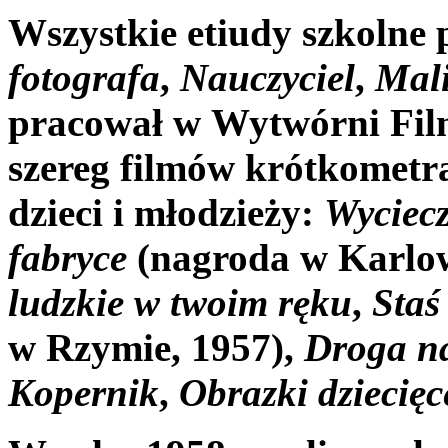
Wszystkie etiudy szkolne p
fotografa
,
Nauczyciel
,
Mali
pracował w Wytwórni Fil
szereg filmów krótkomet
dzieci i młodzieży:
Wyciec
fabryce
(nagroda w Karlo
ludzkie w twoim ręku
,
Staś
w Rzymie, 1957),
Droga n
Kopernik
,
Obrazki dziecięc