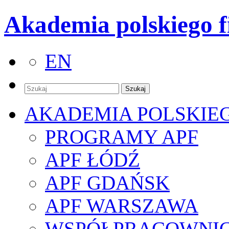
Akademia polskiego f
EN
AKADEMIA POLSKIE
PROGRAMY APF
APF ŁÓDŹ
APF GDAŃSK
APF WARSZAWA
WSPÓŁPRACOWNI