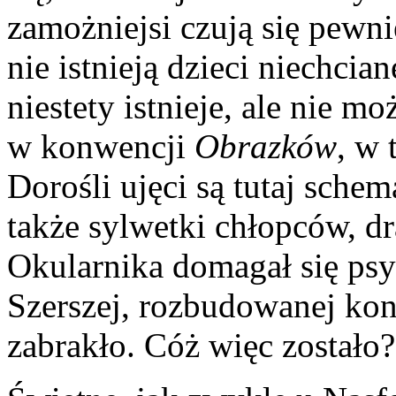
zamożniejsi czują się pewni
nie istnieją dzieci niechcia
niestety istnieje, ale nie 
w konwencji
Obrazków
, w
Dorośli ujęci są tutaj sch
także sylwetki chłopców, d
Okularnika domagał się psy
Szerszej, rozbudowanej kon
za­brakło. Cóż więc zostało?