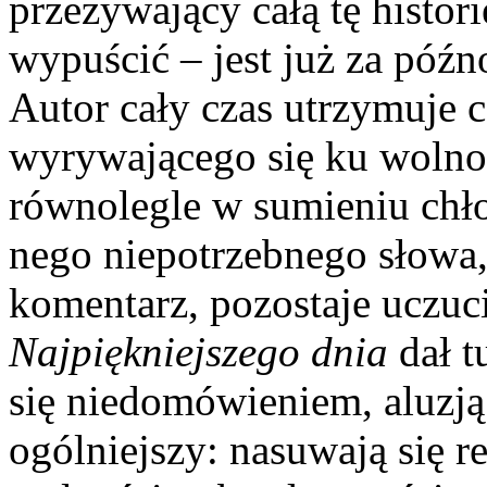
przeżywający całą tę histor
wypuścić – jest już za późn
Autor cały czas utrzymuje c
wyrywa­jącego się ku wolnoś
równo­legle w sumieniu chło
nego niepotrzebnego słowa,
komentarz, pozostaje uczuc
Najpiękniejszego dnia
dał t
się niedomówieniem, aluzją
ogólniejszy: nasuwają się re