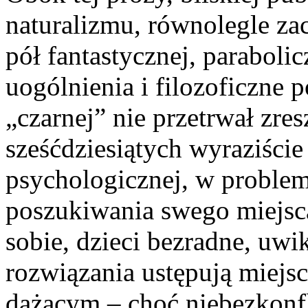
naturalizmu, równolegle zac
pół fantastycznej, parabolic
uogólnienia i filozoficzne p
„czarnej” nie przetrwał zre
sześćdziesiątych wyraziście
psychologicznej, w proble
poszukiwania swego miejsc
sobie, dzieci bezradne, uwi
rozwiązania ustępują miej
dążącym – choć niebezkonf