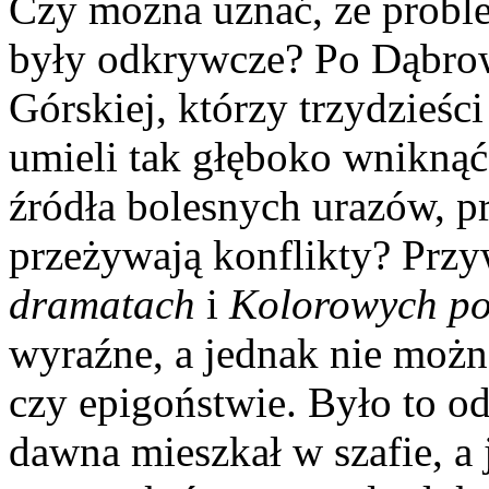
Czy można uznać, że probl
były odkrywcze? Po Dąbrow
Górskiej, którzy trzydzieści 
umieli tak głęboko wniknąć
źródła bolesnych urazów, p
przeżywają konflikty? Przy
dramatach
i
Kolorowych p
wyraźne, a jednak nie możn
czy epigoństwie. Było to od
dawna mieszkał w szafie, a