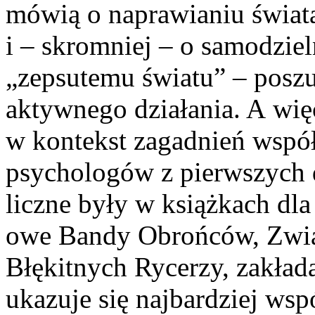
mówią o naprawianiu świata
i – skromniej – o samo­dzi
„zepsutemu świa­tu” – posz
aktywnego dzia­łania. A wi
w kontekst zagadnień współ
psychologów z pierwszych d
liczne były w książkach dla
owe Bandy Obrońców, Zwią
Błękitnych Rycerzy, zakłada
ukazuje się najbardziej wsp