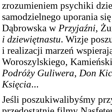
zrozumieniem psychiki dzie
samodzielnego uporania się 
Dąbrowska w
Przyjaźni
, Ż
i dziewiętnastu
. Wizje pos
i realizacji marzeń wspieraj
Woroszylskiego, Kamieńsk
Podróży Guliwera
,
Don Kic
Księcia
...
Jeśli poszukiwalibyśmy prz
przedostatnie filmy Nasfeter