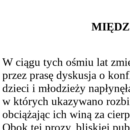
MIĘDZ
W ciągu tych ośmiu lat zmie
przez prasę dyskusja o konfl
dzieci i młodzieży napłynęł
w których ukazywano rozbit
obciążając ich winą za cier
Obok tej prozy, bliskiej pu