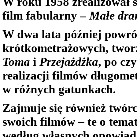
W roku 1958 zrealizował 
film fabularny –
Małe dra
W dwa lata później powróc
krótkometrażowych, tworz
Toma
i
Przejażdżka
, po cz
realizacji filmów długome
w różnych gatunkach.
Zajmuje się również twórcz
swoich filmów
–
te o temat
według własnych opowiad