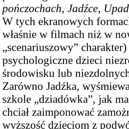
pończochach
,
Jadźce
,
Upadk
W tych ekranowych formach
właśnie w filmach niż w no
„scenariuszowy” charakter) 
psychologiczne dzieci nie
środowisku lub niezdolnyc
Zarówno Jadźka, wyśmiewa
szkole „dziadówka”, jak ma
chciał zaimponować zamoż
wyższość dzieciom z podwór