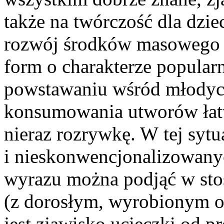
także na twórczość dla dzie
rozwój środków masowego p
form o charakterze po­pular
powstawaniu wśród mło­dyc
konsumowania utworów łat
nieraz rozrywkę. W tej sytu
i nieskonwencjonalizowany
wyrazu można podjąć w stos
(z do­rosłym, wyrobionym od
jest zjawisko ucieczki od p