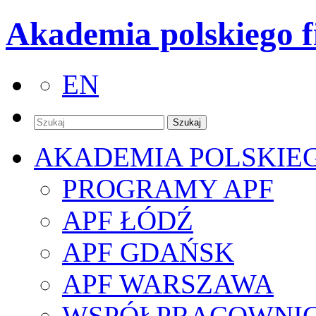
Akademia polskiego f
EN
AKADEMIA POLSKIE
PROGRAMY APF
APF ŁÓDŹ
APF GDAŃSK
APF WARSZAWA
WSPÓŁPRACOWNI