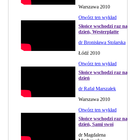
Warszawa 2010
Otwórz ten wykład
Słońce wschodzi raz na
dzień, Westerplatte
dr Bronisława Stolarska
Łódź 2010
Otwórz ten wykład
Słońce wschodzi raz na
dzień
dr Rafał Marszałek
Warszawa 2010
Otwórz ten wykład
Słońce wschodzi raz na
dzień, Sami swoi
dr Magdalena