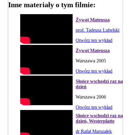
Inne materiały o tym filmie:
Żywot Mateusza
prof. Tadeusz Lubelski
Otwórz ten wykład
Żywot Mateusza
Warszawa 2005
Otwórz ten wykład
Słońce wschodzi raz na
dzień
Warszawa 2006
Otwórz ten wykład
Słońce wschodzi raz na
dzień, Westerplatte
dr Rafał Marszałek