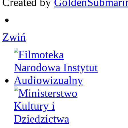
Created by
GoldenSubmari
Zwiń