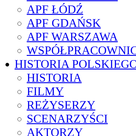
APF ŁÓDŹ
APF GDAŃSK
APF WARSZAWA
WSPÓŁPRACOWNI
HISTORIA POLSKIEG
HISTORIA
FILMY
REŻYSERZY
SCENARZYŚCI
AKTORZY