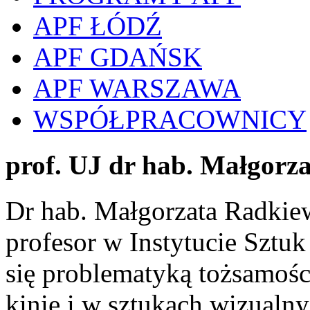
APF ŁÓDŹ
APF GDAŃSK
APF WARSZAWA
WSPÓŁPRACOWNICY
prof. UJ dr hab. Małgorz
Dr hab. Małgorzata Radkiew
profesor w Instytucie Sztu
się problematyką tożsamoś
kinie i w sztukach wizualn