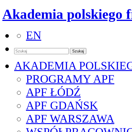
Akademia polskiego f
EN
AKADEMIA POLSKIE
PROGRAMY APF
APF ŁÓDŹ
APF GDAŃSK
APF WARSZAWA
WSPÓŁPRACOWNI