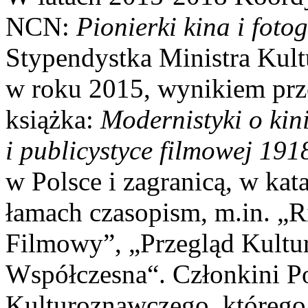
NCN:
Pionierki kina i foto
Stypendystka Ministra Kul
w roku 2015, wynikiem prz
książka:
Modernistyki o kini
i publicystyce filmowej 19
w Polsce i zagranicą, w kat
łamach czasopism, m.in. „R
Filmowy”, „Przegląd Kultu
Współczesna“. Członkini P
Kulturoznawczego, którego 