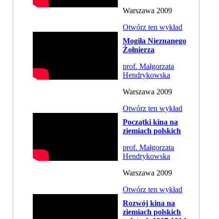
Warszawa 2009
Otwórz ten wykład
Mogiła Nieznanego
Żołnierza
prof. Małgorzata
Hendrykowska
Warszawa 2009
Otwórz ten wykład
Początki kina na
ziemiach polskich
prof. Małgorzata
Hendrykowska
Warszawa 2009
Otwórz ten wykład
Rozwój kina na
ziemiach polskich