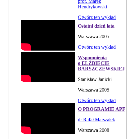
prof. Marek
Hendrykowski
Otwórz ten wykład
Ostatni dzień lata
Warszawa 2005
Otwórz ten wykład
Wspomnienia
o ELŻBIECIE
BARSZCZEWSKIEJ
Stanisław Janicki
Warszawa 2005
Otwórz ten wykład
O PROGRAMIE APF
dr Rafał Marszałek
Warszawa 2008