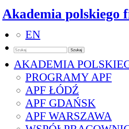
Akademia polskiego f
EN
AKADEMIA POLSKIE
PROGRAMY APF
APF ŁÓDŹ
APF GDAŃSK
APF WARSZAWA
WSPÓŁPRACOWNI