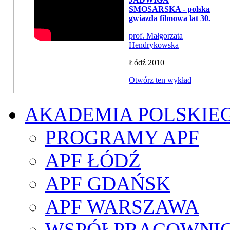
SMOSARSKA - polska
gwiazda filmowa lat 30.
prof. Małgorzata
Hendrykowska
Łódź 2010
Otwórz ten wykład
AKADEMIA POLSKIE
PROGRAMY APF
APF ŁÓDŹ
APF GDAŃSK
APF WARSZAWA
WSPÓŁPRACOWNI