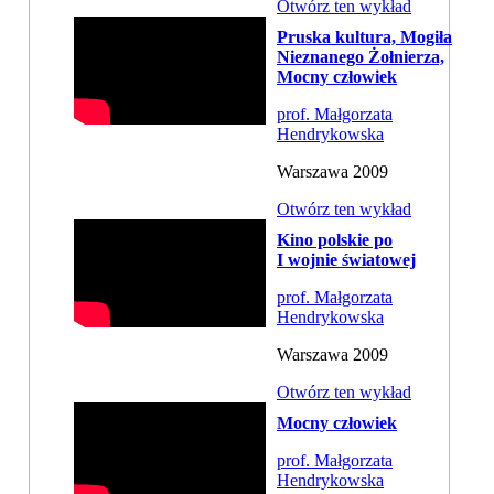
Otwórz ten wykład
Pruska kultura, Mogiła
Nieznanego Żołnierza,
Mocny człowiek
prof. Małgorzata
Hendrykowska
Warszawa 2009
Otwórz ten wykład
Kino polskie po
I wojnie światowej
prof. Małgorzata
Hendrykowska
Warszawa 2009
Otwórz ten wykład
Mocny człowiek
prof. Małgorzata
Hendrykowska