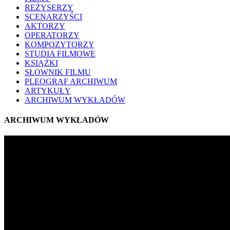
REŻYSERZY
SCENARZYŚCI
AKTORZY
OPERATORZY
KOMPOZYTORZY
STUDIA FILMOWE
KSIĄŻKI
SŁOWNIK FILMU
PLEOGRAF ARCHIWUM
ARTYKUŁY
ARCHIWUM WYKŁADÓW
ARCHIWUM WYKŁADÓW