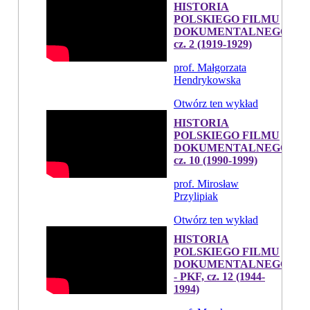
HISTORIA
POLSKIEGO FILMU
DOKUMENTALNEGO,
cz. 2 (1919-1929)
prof. Małgorzata
Hendrykowska
Otwórz ten wykład
HISTORIA
POLSKIEGO FILMU
DOKUMENTALNEGO,
cz. 10 (1990-1999)
prof. Mirosław
Przylipiak
Otwórz ten wykład
HISTORIA
POLSKIEGO FILMU
DOKUMENTALNEGO
- PKF, cz. 12 (1944-
1994)