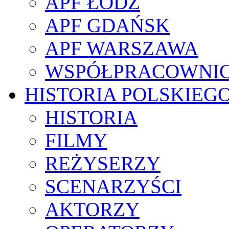
APF ŁÓDŹ
APF GDAŃSK
APF WARSZAWA
WSPÓŁPRACOWNI
HISTORIA POLSKIEG
HISTORIA
FILMY
REŻYSERZY
SCENARZYŚCI
AKTORZY