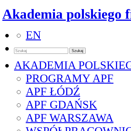
Akademia polskiego f
EN
AKADEMIA POLSKIE
PROGRAMY APF
APF ŁÓDŹ
APF GDAŃSK
APF WARSZAWA
WSPÓŁPRACOWNI