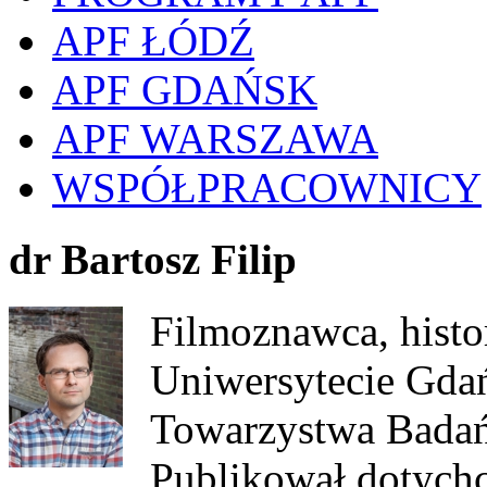
APF ŁÓDŹ
APF GDAŃSK
APF WARSZAWA
WSPÓŁPRACOWNICY
dr Bartosz Filip
Filmoznawca, histo
Uniwersytecie Gda
Towarzystwa Badań
Publikował dotychc