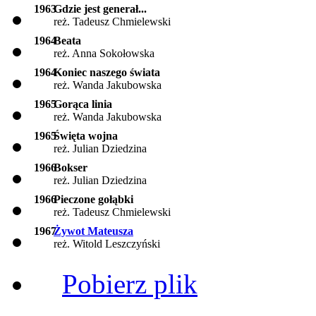
1963
Gdzie jest generał...
reż. Tadeusz Chmielewski
1964
Beata
reż. Anna Sokołowska
1964
Koniec naszego świata
reż. Wanda Jakubowska
1965
Gorąca linia
reż. Wanda Jakubowska
1965
Święta wojna
reż. Julian Dziedzina
1966
Bokser
reż. Julian Dziedzina
1966
Pieczone gołąbki
reż. Tadeusz Chmielewski
1967
Żywot Mateusza
reż. Witold Leszczyński
Pobierz plik