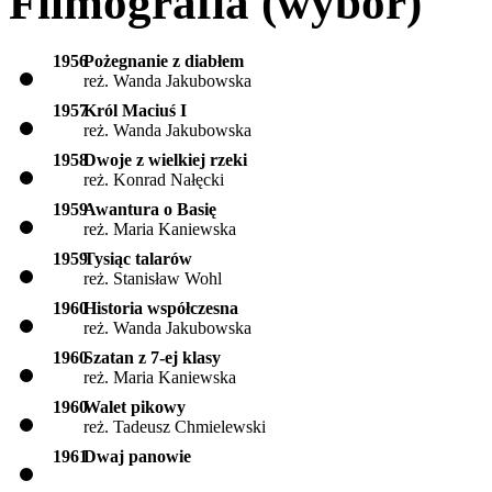
Filmografia (wybór)
1956
Pożegnanie z diabłem
reż. Wanda Jakubowska
1957
Król Maciuś I
reż. Wanda Jakubowska
1958
Dwoje z wielkiej rzeki
reż. Konrad Nałęcki
1959
Awantura o Basię
reż. Maria Kaniewska
1959
Tysiąc talarów
reż. Stanisław Wohl
1960
Historia współczesna
reż. Wanda Jakubowska
1960
Szatan z 7-ej klasy
reż. Maria Kaniewska
1960
Walet pikowy
reż. Tadeusz Chmielewski
1961
Dwaj panowie