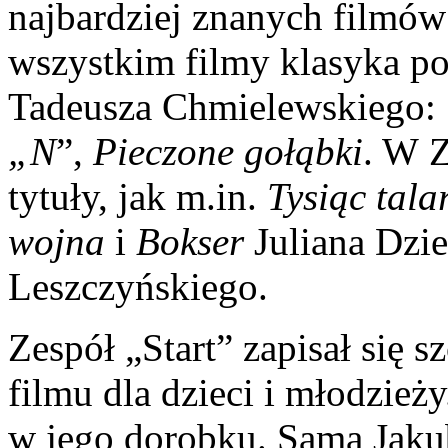
najbardziej znanych filmów 
wszystkim filmy klasyka p
Tadeusza Chmielewskiego:
„N
”,
Pieczone gołąbki
. W Z
tytuły, jak m.in.
Tysiąc tal
wojna
i
Bokser
Juliana Dzi
Leszczyńskiego.
Zespół „Start” zapisał się s
filmu dla dzieci i młodzież
w jego dorobku. Sama Jaku