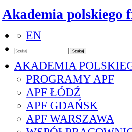
Akademia polskiego f
EN
AKADEMIA POLSKIE
PROGRAMY APF
APF ŁÓDŹ
APF GDAŃSK
APF WARSZAWA
WSPÓŁPRACOWNI