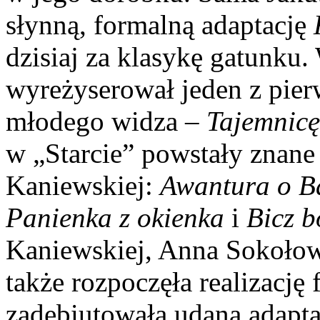
słynną, formalną adaptację
dzisiaj za klasykę gatunku
wyreżyserował jeden z pie
młodego widza –
Tajemnicę
w „Starcie” powstały znane
Kaniewskiej:
Awantura o Bas
Panienka z okienka
i
Bicz b
Kaniewskiej, Anna Sokołow
także rozpoczęła realizację
zadebiutowała udaną adapta