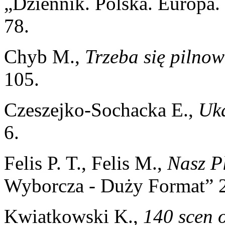
„Dziennik. Polska. Europa. 
78.
Chyb M.,
Trzeba się pilno
105.
Czeszejko-Sochacka E.,
Uk
6.
Felis P. T., Felis M.,
Nasz P
Wyborcza - Duży Format” 20
Kwiatkowski K.,
140 scen o