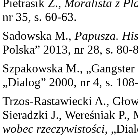
Pietrasik Z.,
Moralista z Pl
nr 35, s. 60-63.
Sadowska M.,
Papusza. His
Polska” 2013, nr 28, s. 80-
Szpakowska M., „Gangster 
„Dialog” 2000, nr 4, s. 108
Trzos-Rastawiecki A., Głow
Sieradzki J., Wereśniak P.,
wobec rzeczywistości
, „Dia