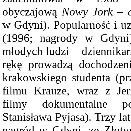
obyczajową
Nowy Jork – 
w Gdyni). Popularność i u
(1996; nagrody w Gdyni)
młodych ludzi – dziennikar
rękę prowadzą dochodzeni
krakowskiego studenta (pr
filmu Krauze, wraz z Je
filmy dokumentalne po
Stanisława Pyjasa). Trzy la
nagród w Gdyni, ze Złoty