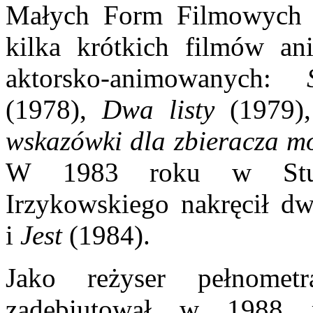
Małych Form Filmowych „
kilka krótkich filmów an
aktorsko-animowanych:
(1978),
Dwa listy
(1979)
wskazówki dla zbieracza mo
W 1983 roku w Stud
Irzykowskiego nakręcił 
i
Jest
(1984).
Jako reżyser pełnomet
zadebiutował w 1988 r