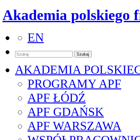
Akademia polskiego f
EN
AKADEMIA POLSKIE
PROGRAMY APF
APF ŁÓDŹ
APF GDAŃSK
APF WARSZAWA
WSPÓŁPRACOWNI