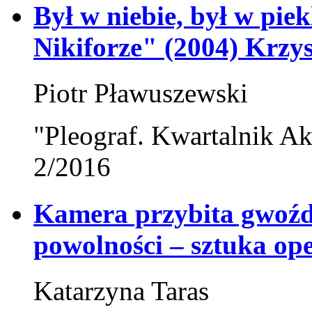
Był w niebie, był w pi
Nikiforze" (2004) Krzy
Piotr Pławuszewski
"Pleograf. Kwartalnik Ak
2/2016
Kamera przybita gwoźd
powolności – sztuka op
Katarzyna Taras