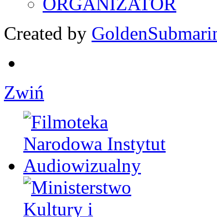
ORGANIZATOR
Created by
GoldenSubmari
Zwiń