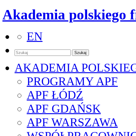
Akademia polskiego f
EN
AKADEMIA POLSKIE
PROGRAMY APF
APF ŁÓDŹ
APF GDAŃSK
APF WARSZAWA
WSPÓŁPRACOWNI