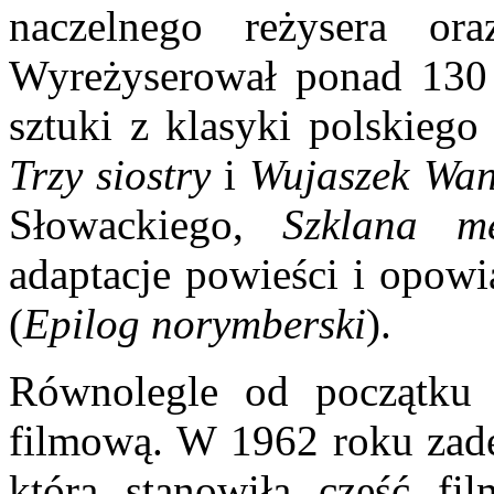
naczelnego reżysera ora
Wyreżyserował ponad 130 
sztuki z klasyki polskiego
Trzy siostry
i
Wujaszek Wan
Słowackiego,
Szklana me
adaptacje powieści i opowi
(
Epilog norymberski
).
Równolegle od początku l
filmową. W 1962 roku zad
która stanowiła część f