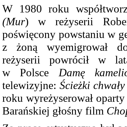
W 1980 roku współtworzy
(Mur
) w reżyserii Robe
poświęcony powstaniu w ge
z żoną wyemigrował d
reżyserii powrócił w la
w Polsce
Damę kameli
telewizyjne:
Ścieżki chwały
roku wyreżyserował oparty 
Barańskiej głośny film
Chop