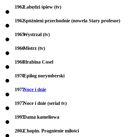
1962
Łabędzi śpiew (tv)
1962
Spóźnieni przechodnie (nowela Stary profesor)
1965
Wystrzał (tv)
1966
Mistrz (tv)
1968
Hrabina Cosel
1970
Epilog norymberski
1975
Noce i dnie
1977
Noce i dnie (serial tv)
1995
Dama kameliowa
2002
Chopin. Pragnienie miłości