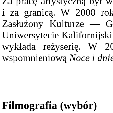
Za pracę artystyczną był w
i za granicą. W 2008 ro
Zasłużony Kulturze — Glo
Uniwersytecie Kalifornijs
wykłada reżyserię. W 2
wspomnieniową
Noce i dni
Filmografia (wybór)