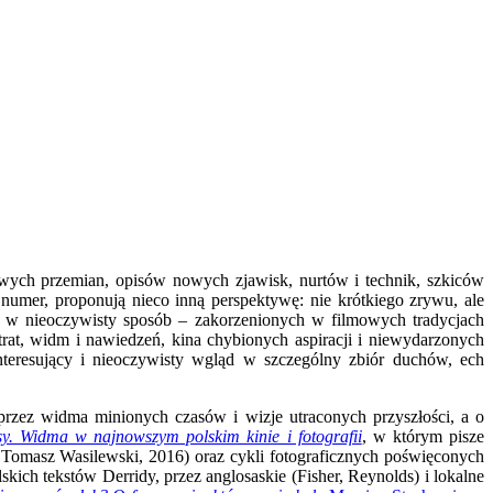
owych przemian, opisów nowych zjawisk, nurtów i technik, szkiców
 numer, proponują nieco inną perspektywę: nie krótkiego zrywu, ale
raz w nieoczywisty sposób – zakorzenionych w filmowych tradycjach
rat, widm i nawiedzeń, kina chybionych aspiracji i niewydarzonych
interesujący i nieoczywisty wgląd w szczególny zbiór duchów, ech
przez widma minionych czasów i wizje utraconych przyszłości, a o
y. Widma w najnowszym polskim kinie i fotografii
, w którym
pisze
 Tomasz Wasilewski, 2016) oraz cykli fotograficznych poświęconych
ich tekstów Derridy, przez anglosaskie (Fisher, Reynolds) i lokalne