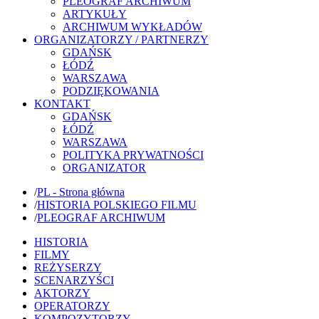
PLEOGRAF ARCHIWUM
ARTYKUŁY
ARCHIWUM WYKŁADÓW
ORGANIZATORZY / PARTNERZY
GDAŃSK
ŁÓDŹ
WARSZAWA
PODZIĘKOWANIA
KONTAKT
GDAŃSK
ŁÓDŹ
WARSZAWA
POLITYKA PRYWATNOŚCI
ORGANIZATOR
/
PL - Strona główna
/
HISTORIA POLSKIEGO FILMU
/
PLEOGRAF ARCHIWUM
HISTORIA
FILMY
REŻYSERZY
SCENARZYŚCI
AKTORZY
OPERATORZY
KOMPOZYTORZY