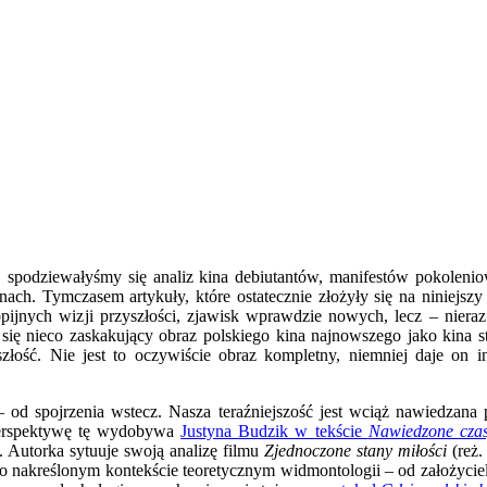
 spodziewałyśmy się analiz kina debiutantów, manifestów pokoleni
ch. Tymczasem artykuły, które ostatecznie złożyły się na niniejszy
utopijnych wizji przyszłości, zjawisk wprawdzie nowych, lecz – nie
ę nieco zaskakujący obraz polskiego kina najnowszego jako kina st
szłość. Nie jest to oczywiście obraz kompletny, niemniej daje on 
d spojrzenia wstecz. Nasza teraźniejszość jest wciąż nawiedzana 
rspektywę tę
wydobywa
Justyna Budzik w tekście
Nawiedzone czas
 Autorka sytuuje swoją analizę filmu
Zjednoczone stany miłości
(reż.
 nakreślonym kontekście teoretycznym widmontologii – od założycielsk