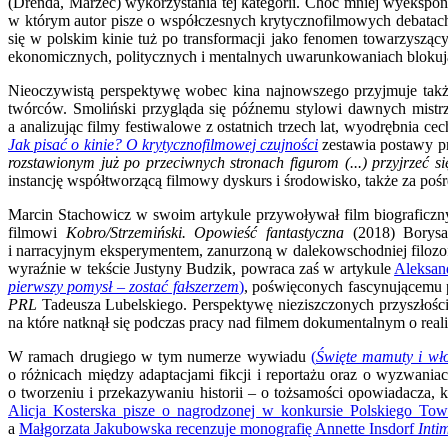
(Drenda, Marzec) wykorzystania tej kategorii. Choć mniej wyekspon
w którym autor pisze o współczesnych krytycznofilmowych debatac
się w polskim kinie tuż po transformacji jako fenomen towarzysząc
ekonomicznych, politycznych i mentalnych uwarunkowaniach blokując
Nieoczywistą perspektywę wobec kina najnowszego przyjmuje tak
twórców. Smoliński
przygląda się późnemu stylowi dawnych mistrz
a analizując filmy festiwalowe z ostatnich trzech lat,
wyodrębnia cech
Jak pisać o kinie? O krytycznofilmowej czujności
zestawia postawy p
rozstawionym już po przeciwnych stronach figurom (...) przyjrzeć s
instancję współtworzącą filmowy dyskurs i środowisko, także za po
Marcin Stachowicz w swoim artykule przywoływał film biograficzn
filmowi
Kobro/Strzemiński. Opowieść fantastyczna
(2018) Borysa 
i narracyjnym eksperymentem, zanurzoną w dalekowschodniej filozofii
wyraźnie w tekście Justyny Budzik, powraca zaś w artykule
Aleksan
pierwszy pomysł – zostać fałszerzem
)
, poświęconych fascynującemu p
PRL
Tadeusza Lubelskiego. Perspektywę nieziszczonych przyszłoś
na które natknął się podczas pracy nad filmem dokumentalnym o real
W ramach drugiego w tym numerze wywiadu
(
Święte mamuty i wł
o różnicach między adaptacjami fikcji i reportażu oraz o wyzwani
o tworzeniu i przekazywaniu historii – o tożsamości opowiadacza,
Alicja Kosterska pisze o nagrodzonej w konkursie Polskiego T
a
Małgorzata Jakubowska recenzuje monografię Annette Insdorf
Inti