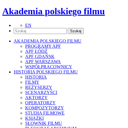
Akademia polskiego filmu
EN
AKADEMIA POLSKIEGO FILMU
PROGRAMY APF
APF ŁÓDŹ
APF GDAŃSK
APF WARSZAWA
WSPÓŁPRACOWNICY
HISTORIA POLSKIEGO FILMU
HISTORIA
FILMY
REŻYSERZY
SCENARZYŚCI
AKTORZY
OPERATORZY
KOMPOZYTORZY
STUDIA FILMOWE
KSIĄŻKI
SŁOWNIK FILMU