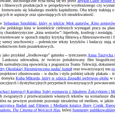
owane, duchologiczne echa niosą się też przez
artykuł
Gdzie polskie 
h i filmowych produkcjach w perspektywie wyobrażonego czy wymarzo
y formowaniu się lokalnego modelu kapitalizmu. Oba teksty traktują o
ych te aspiracje oraz ujawniających ich nieadekwatność.
że
Sebastian Smoliński, który w tekście
Wiek autorów. Kino seniorów
ów polskiego kina w kontekście cielesnych wymagań pracy na planie
y charakterystyczne „kina seniorów”: hiperbolę, konfesję i nostalgię.
rezentowane w sporach między krytyką filmową a filmoznawstwem i fil
ię samej szachownicy
– polemiczne teksty krytyków i badaczy stają s
średnictwem form pozatekstowych.
y jako przykład „środkowego” gatunku
–
tymczasem
Anna Taszycka 
Lankosza udowadnia, że twórczo potraktowany film biograficzny
 surrealistyczną opowieścią z pogranicza Teatru Telewizji, dokumentu
dry Okońskiej
Nieistniejącemu nadać kształt
oraz towarzyszącej mu
ro
rojektowi zilustrowania – w duchu i stylu polskiej szkoły plakatu –
ci domyka
Kuba Mikurda, który w szkicu
Zagadki srebrnego globu
w r
izacyjnych i dystrybucyjnych perypetiach towarzyszących
powstawaniu
ochaci kamraci
)
Karolina Sulej rozmawia z Jakubem Żulczykiem i 
ach związanych z przetwarzaniem własnych tekstów na scenariusze dl
 która na pewnym poziomie pozostaje niezależna od medium, w jakim 
owarzystwa Badań nad Filmem i Mediami książce Ilony Copik
Topog
mations. The Cinema of Wojciech Has
, której
fragmenty publikowaliśm