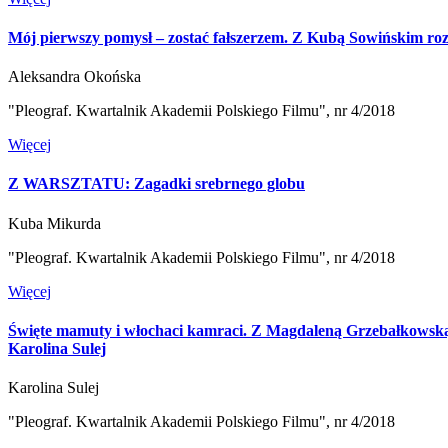
Mój pierwszy pomysł – zostać fałszerzem. Z Kubą Sowińskim r
Aleksandra Okońska
"Pleograf. Kwartalnik Akademii Polskiego Filmu", nr 4/2018
Więcej
Z WARSZTATU: Zagadki srebrnego globu
Kuba Mikurda
"Pleograf. Kwartalnik Akademii Polskiego Filmu", nr 4/2018
Więcej
Święte mamuty i włochaci kamraci. Z Magdaleną Grzebałkowsk
Karolina Sulej
Karolina Sulej
"Pleograf. Kwartalnik Akademii Polskiego Filmu", nr 4/2018