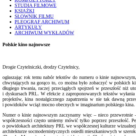
STUDIA FILMOWE
KSIĄŻKI
SŁOWNIK FILMU
PLEOGRAF ARCHIWUM
ARTYKUŁY
ARCHIWUM WYKŁADÓW
Polskie kino najnowsze
Drogie Czytelniczki, drodzy Czytelnicy,
ogłaszając rok temu nabór tekstów do numeru o kinie najnowszym,
chwytających na gorąco to, co można było zobaczyć w polskich kina
długiego trwania, raczej przeciągłych spojrzeń w przeszłość niż 
i dyskursach PRL. W efekcie z zaproponowanych tekstów wyłania si
projektów, kina nostalgicznego zapatrzenia w nie tak dawną prze
i powidoków wciąż mocno obecnych w imaginarium polskiego kina.
Numer o kinie najnowszym zaczynamy więc – nieco przewrotnie – o
współczesności często umiemy mówić tylko poprzez przeszłość. Pe
o powidokach architektury PRL we współczesnej kulturze wizualnej.
architekturze socmodernistycznych osiedli mieszkaniowych w szeroko