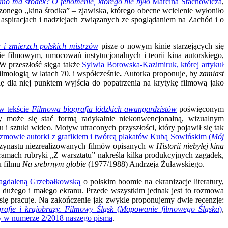
kino ma środek? O fenomenie, którego nie było
Marcina Stachowicza
,
nego „kina środka” – zjawiska, którego obecne wcielenie wyłoniło
 aspiracjach i nadziejach związanych ze spoglądaniem na Zachód i o
 i zmierzch polskich mistrzów
pisze o nowym kinie starzejących się
 filmowym, umocowań instytucjonalnych i teorii kina autorskiego,
 W przeszłość sięga także
Sylwia Borowska-Kazimiruk, której artykuł
mologią w latach 70. i współcześnie
.
Autorka proponuje, by
zamiast
ię dla niej punktem wyjścia do popatrzenia na krytykę filmową jako
w tekście
Filmowa biografia łódzkich awangardzistów
poświęconym
 może się stać formą radykalnie niekonwencjonalną, wizualnym
 i sztuki wideo. Motyw utraconych przyszłości, który pojawił się tak
zmowie autorki z grafikiem i twórcą plakatów Kubą Sowińskim (
Mój
 trzynastu niezrealizowanych filmów opisanych w
Historii niebyłej kina
amach rubryki „Z warsztatu”
nakreśla kilka produkcyjnych zagadek,
 filmu
Na srebrnym globie
(1977/1988) Andrzeja Żuławskiego.
Magdaleną Grzebałkowską
o polskim boomie na ekranizacje literatury,
a dużego i małego ekranu. Przede wszystkim jednak jest to rozmowa
się pracuje. Na zakończenie jak zwykle proponujemy dwie recenzje:
rafie i krajobrazy. Filmowy Śląsk
(
Mapowanie filmowego Śląska
)
,
y w numerze 2/2018 naszego pisma
.