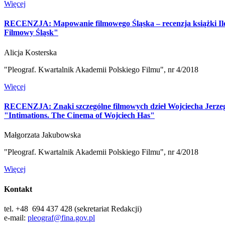
Więcej
RECENZJA: Mapowanie filmowego Śląska – recenzja książki Ilo
Filmowy Śląsk"
Alicja Kosterska
"Pleograf. Kwartalnik Akademii Polskiego Filmu", nr 4/2018
Więcej
RECENZJA: Znaki szczególne filmowych dzieł Wojciecha Jerzego
"Intimations. The Cinema of Wojciech Has"
Małgorzata Jakubowska
"Pleograf. Kwartalnik Akademii Polskiego Filmu", nr 4/2018
Więcej
Kontakt
tel. +48
694 437 428 (sekretariat Redakcji)
e-mail:
pleograf@fina.gov.pl