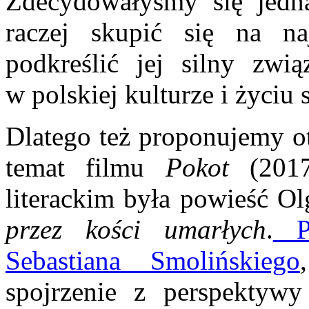
Zdecydowałyśmy się jednak
raczej skupić się na naj
podkreślić jej silny zwi
w polskiej kulturze i życiu
Dlatego też proponujemy o
temat filmu
Pokot
(201
literackim była powieść O
przez kości umarłych
.
Pi
Sebastiana Smolińskiego
spojrzenie z perspektyw