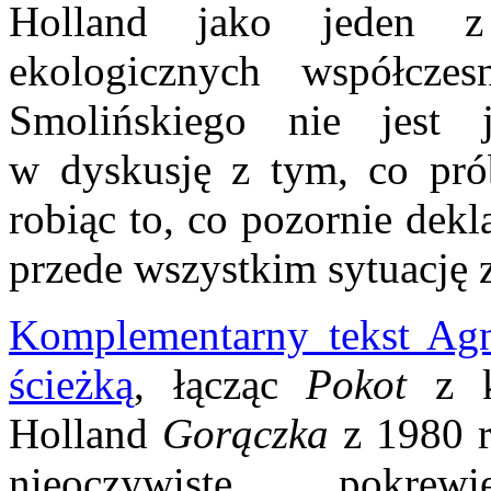
Holland jako jeden z 
ekologicznych współczes
Smolińskiego nie jest 
w dyskusję z tym, co pró
robiąc to, co pozornie dek
przede wszystkim sytuację z
Komplementarny tekst Agni
ścieżką
, łącząc
Pokot
z 
Holland
Gorączka
z 1980 r
nieoczywiste pokrew