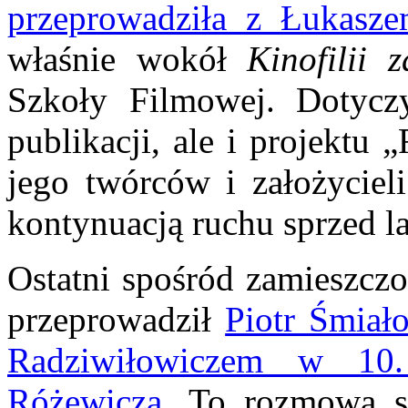
przeprowadziła z Łukasz
właśnie wokół
Kinofilii 
Szkoły Filmowej. Dotycz
publikacji, ale i projektu 
jego twórców i założyciel
kontynuacją ruchu sprzed la
Ostatni spośród zamieszc
przeprowadził
Piotr Śmiał
Radziwiłowiczem w 10. 
Różewicza
. To rozmowa s