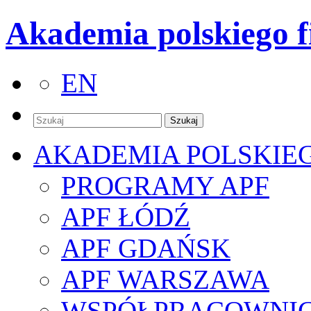
Akademia polskiego f
EN
AKADEMIA POLSKIE
PROGRAMY APF
APF ŁÓDŹ
APF GDAŃSK
APF WARSZAWA
WSPÓŁPRACOWNI