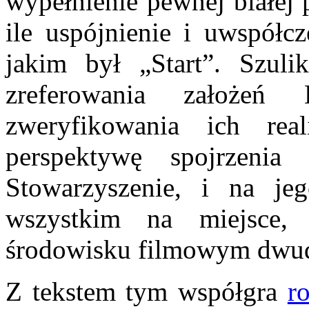
wypełnienie pewnej białej 
ile uspójnienie i uwspółcz
jakim był „Start”. Szuli
zreferowania założeń 
zweryfikowania ich real
perspektywę spojrzeni
Stowarzyszenie, i na je
wszystkim na miejsce,
środowisku filmowym dwud
Z tekstem tym współgra
r