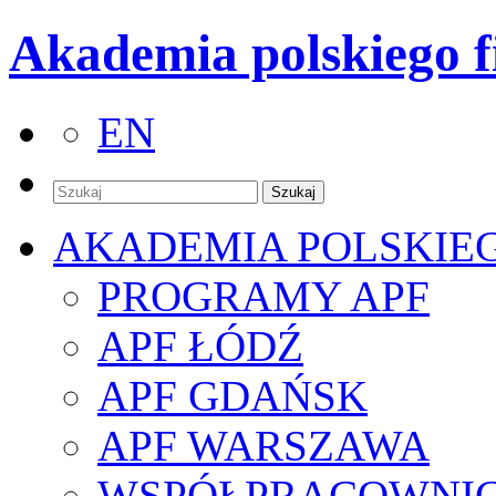
Akademia polskiego f
EN
AKADEMIA POLSKIE
PROGRAMY APF
APF ŁÓDŹ
APF GDAŃSK
APF WARSZAWA
WSPÓŁPRACOWNI