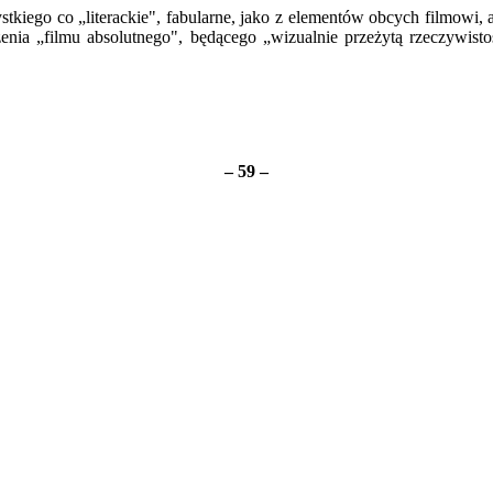
kiego co „literackie", fabularne, jako z elementów obcych filmowi, 
żenia „filmu absolutnego", będącego „wizualnie przeżytą rzeczywisto
–
59
–