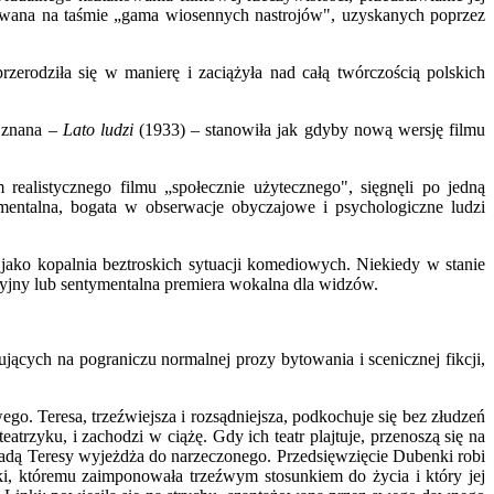
owana na taśmie „gama wiosennych nastrojów", uzyskanych poprzez
erodziła się w manierę i zaciążyła nad całą twórczością polskich
j znana –
Lato ludzi
(1933) – stanowiła jak gdyby nową wersję filmu
realistycznego filmu „społecznie użytecznego", sięgnęli po jedną
entalna, bogata w obserwacje obyczajowe i psychologiczne ludzi
 jako kopalnia beztroskich sytuacji komediowych. Niekiedy w stanie
jny lub sentymentalna premiera wokalna dla widzów.
.
ujących na pograniczu normalnej prozy bytowania i scenicznej fikcji,
. Teresa, trzeźwiejsza i rozsądniejsza, podkochuje się bez złudzeń
zyku, i zachodzi w ciążę. Gdy ich teatr plajtuje, przenoszą się na
radą Teresy wyjeżdża do narzeczonego. Przedsięwzięcie Dubenki robi
ki, któremu zaimponowała trzeźwym stosunkiem do życia i który jej