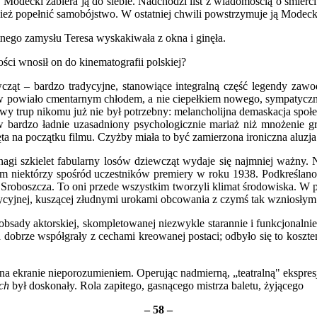
Modecki zabiera ją do siebie. Nadchodzi list z wiadomością o śmierc
ież popełnić samobójstwo. W ostatniej chwili powstrzymuje ją Modeck
nego zamysłu Teresa wyskakiwała z okna i ginęła.
ości wnosił on do kinematografii polskiej?
ąt – bardzo tradycyjne, stanowiące integralną część legendy zawod
 powiało cmentarnym chłodem, a nie ciepełkiem nowego, sympatyczneg
rup nikomu już nie był potrzebny: melancholijna demaskacja społeczna
ów bardzo ładnie uzasadniony psychologicznie mariaż niż mnożenie 
a na początku filmu. Czyżby miała to być zamierzona ironiczna aluzja d
 nagi szkielet fabularny losów dziewcząt wydaje się najmniej ważny.
film niektórzy spośród uczestników premiery w roku 1938. Podkreśla
ę Sroboszcza. To oni przede wszystkim tworzyli klimat środowiska. W 
dycyjnej, kuszącej złudnymi urokami obcowania z czymś tak wzniosłym 
 obsady aktorskiej, skompletowanej niezwykle starannie i funkcjonaln
 dobrze współgrały z cechami kreowanej postaci; odbyło się to koszt
 ekranie nieporozumieniem. Operując nadmierną, „teatralną" ekspresj
ch
był doskonały. Rola zapitego, gasnącego mistrza baletu, żyjącego
–
58
–