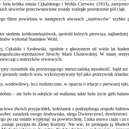
w była krótka etiuda Cękalskiego i Wohla
Czerwiec
(1933), zarejestr
ich skwerów przeciwstawione zostały rozległe przestrzenie pól i łąk.
ego filmu powielana w następnych utworach „startowców" szybko prz
tor siedmiu krótkometrażówek, spośród których pierwsza, najbardzie
 filmów wykonał Stanisław Wohl.
ej, Cękalski i Szołowski, zgodnie z głoszonym od wielu lat hasłem 
ograficzno-reportażowe
Strachy
Marii Ukniewskiej. W miarę sentym
dziewcząt z teatrzyków rewiowych.
yjny rozsadnik zła przeżerającego mieszczańską moralność, bądź też
 gwiazdy małych scen, wykorzystywany był jako przerywnik retardacy
 wodewilowy, lecz realistycznie, w oparciu o relacje z pierwszej ręki
bno – nie było to odejście od realizmu; takie było życie girls balans
iowe dwóch przyjaciółek, koleżanek z podrzędnego zespołu baletowego
ec zasadzek swego środowiska, ulega Dwieryczowi, dyrektorowi teatr
ego po raz ostatni wypłynąć na powierzchnię. Linka usuwa ciążę i za 
 zostaje przyjęta do Złotej Kurtyny. Nie wie, że proteguje ją Modec