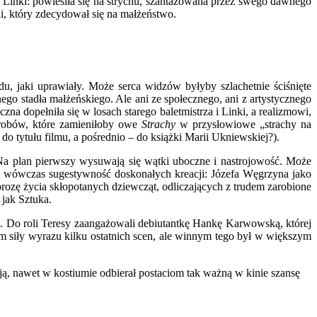
i Linki: powiesiła się na strychu, szantażowana przez swego dawnego
i, który zdecydował się na małżeństwo.
u, jaki uprawiały. Może serca widzów byłyby szlachetnie ściśnięte
o stadła małżeńskiego. Ale ani ze społecznego, ani z artystycznego
 dopełniła się w losach starego baletmistrza i Linki, a realizmowi,
grobów, które zamieniłoby owe
Strachy
w przysłowiowe „strachy na
o tytułu filmu, a pośrednio – do książki Marii Ukniewskiej?).
 Na plan pierwszy wysuwają się wątki uboczne i nastrojowość. Może
no wówczas sugestywność doskonałych kreacji: Józefa Węgrzyna jako
prozę życia skłopotanych dziewcząt, odliczających z trudem zarobione
jak Sztuka.
ie. Do roli Teresy zaangażowali debiutantkę Hankę Karwowską, której
em siły wyrazu kilku ostatnich scen, ale winnym tego był w większym
ą, nawet w kostiumie odbierał postaciom tak ważną w kinie szansę