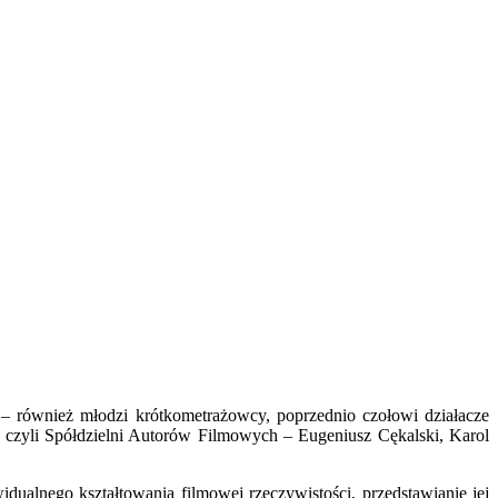
y – również młodzi krótkometrażowcy, poprzednio czołowi działacze
, czyli Spółdzielni Autorów Filmowych – Eugeniusz Cękalski, Karol
dualnego kształtowania filmowej rzeczywistości, przedstawianie jej