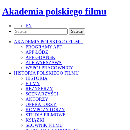
Akademia polskiego filmu
EN
AKADEMIA POLSKIEGO FILMU
PROGRAMY APF
APF ŁÓDŹ
APF GDAŃSK
APF WARSZAWA
WSPÓŁPRACOWNICY
HISTORIA POLSKIEGO FILMU
HISTORIA
FILMY
REŻYSERZY
SCENARZYŚCI
AKTORZY
OPERATORZY
KOMPOZYTORZY
STUDIA FILMOWE
KSIĄŻKI
SŁOWNIK FILMU