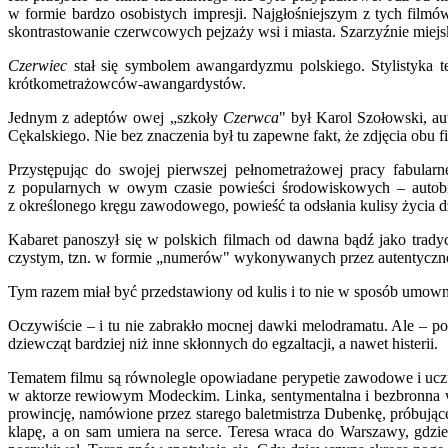
w formie bardzo osobistych impresji. Najgłośniejszym z tych filmó
skontrastowanie czerwcowych pejzaży wsi i miasta. Szarzyźnie miejsk
Czerwiec
stał się symbolem awangardyzmu polskiego. Stylistyka t
krótkometrażowców-awangardystów.
Jednym z adeptów owej „szkoły
Czerwca
" był Karol Szołowski, au
Cękalskiego. Nie bez znaczenia był tu zapewne fakt, że zdjęcia obu
Przystępując do swojej pierwszej pełnometrażowej pracy fabularn
z popularnych w owym czasie powieści środowiskowych – autobi
z określonego kręgu zawodowego, powieść ta odsłania kulisy życia 
Kabaret panoszył się w polskich filmach od dawna bądź jako tradyc
czystym, tzn. w formie „numerów" wykonywanych przez autentyczne
Tym razem miał być przedstawiony od kulis i to nie w sposób umowny,
Oczywiście – i tu nie zabrakło mocnej dawki melodramatu. Ale – podo
dziewcząt bardziej niż inne skłonnych do egzaltacji, a nawet histerii.
Tematem filmu są równolegle opowiadane perypetie zawodowe i uczuc
w aktorze rewiowym Modeckim. Linka, sentymentalna i bezbronna wob
prowincję, namówione przez starego baletmistrza Dubenkę, próbując
klapę, a on sam umiera na serce. Teresa wraca do Warszawy, gdzie