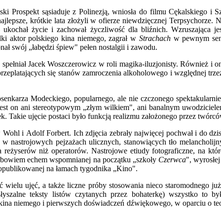
ski Prospekt sąsiaduje z Polinezją, wniosła do filmu Cękalskiego i 
najlepsze, krótkie lata złożyli w ofierze niewdzięcznej Terpsychorze
kochał życie i zachował życzliwość dla bliźnich. Wzruszająca jest
ki aktor polskiego kina niemego, zagrał w
Strachach
w pewnym sensi
ał swój „łabędzi śpiew" pełen nostalgii i zawodu.
 spełniał Jacek Woszczerowicz w roli magika-iluzjonisty. Również i o
m przeplatających się stanów zamroczenia alkoholowego i względnej trze
enkarza Modeckiego, popularnego, ale nie czczonego spektakularnie. 
st on ani stereotypowym „złym wilkiem", ani banalnym uwodzicielem.
k. Takie ujęcie postaci było funkcją realizmu założonego przez twórc
Wohl i Adolf Forbert. Ich zdjęcia zebrały najwięcej pochwał i do dzi
k i w nastrojowych pejzażach ulicznych, stanowiących tło melancholi
a reżyserów niż operatorów. Nastrojowe etiudy fotograficzne, na któ
 się bowiem echem wspomnianej na początku „szkoły
Czerwca
", wyrosłe
publikowanej na łamach tygodnika „Kino".
ć wielu ujęć, a także liczne próby stosowania nieco staromodnego j
łyszalne teksty listów czytanych przez bohaterkę) wszystko to b
ina niemego i pierwszych doświadczeń dźwiękowego, w oparciu o teori