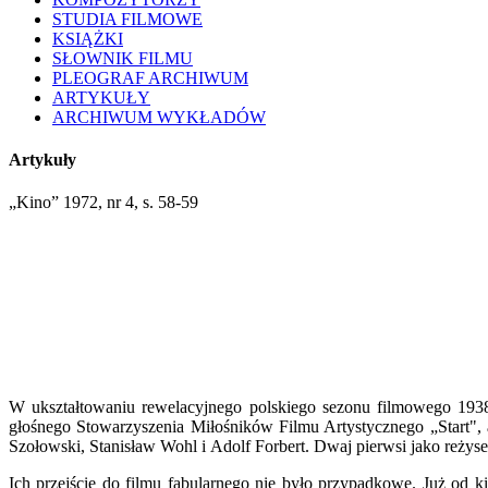
STUDIA FILMOWE
KSIĄŻKI
SŁOWNIK FILMU
PLEOGRAF ARCHIWUM
ARTYKUŁY
ARCHIWUM WYKŁADÓW
Artykuły
„Kino” 1972, nr 4, s. 58-59
W ukształtowaniu rewelacyjnego polskiego sezonu filmowego 193
głośnego Stowarzyszenia Miłośników Filmu Artystycznego „Start", 
Szołowski, Stanisław Wohl i Adolf Forbert. Dwaj pierwsi jako reżyser
Ich przejście do filmu fabularnego nie było przypadkowe. Już od k