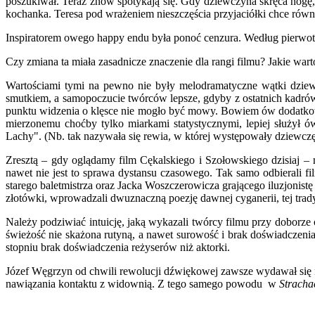
poszukiwał. Teraz znów spotykają się. Gdy dziewczyna skręca nogę, 
kochanka. Teresa pod wrażeniem nieszczęścia przyjaciółki chce równ
Inspiratorem owego happy endu była ponoć cenzura. Według pierwot
Czy zmiana ta miała zasadnicze znaczenie dla rangi filmu? Jakie wart
Wartościami tymi na pewno nie były melodramatyczne wątki dziewcz
smutkiem, a samopoczucie twórców lepsze, gdyby z ostatnich kadrów
punktu widzenia o klęsce nie mogło być mowy. Bowiem ów dodatkowy t
mierzonemu choćby tylko miarkami statystycznymi, lepiej służył 
Lachy". (Nb. tak nazywała się rewia, w której występowały dziewczęt
Zresztą – gdy oglądamy film Cękalskiego i Szołowskiego dzisiaj –
nawet nie jest to sprawa dystansu czasowego. Tak samo odbierali 
starego baletmistrza oraz Jacka Woszczerowicza grającego iluzjonist
złotówki, wprowadzali dwuznaczną poezję dawnej cyganerii, tej tra
Należy podziwiać intuicję, jaką wykazali twórcy filmu przy doborze
świeżość nie skażona rutyną, a nawet surowość i brak doświadczenia
stopniu brak doświadczenia reżyserów niż aktorki.
Józef Węgrzyn od chwili rewolucji dźwiękowej zawsze wydawał się na
nawiązania kontaktu z widownią. Z tego samego powodu w
Stracha