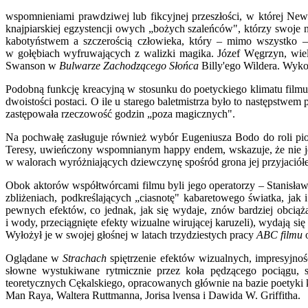
wspomnieniami prawdziwej lub fikcyjnej przeszłości, w której New
knajpiarskiej egzystencji owych „bożych szaleńców", którzy swoje 
kabotyństwem a szczerością człowieka, który – mimo wszystko – u
w gołębiach wyfruwających z walizki magika. Józef Węgrzyn, wiel
Swanson w
Bulwarze Zachodzącego Słońca
Billy'ego Wildera. Wykon
Podobną funkcję kreacyjną w stosunku do poetyckiego klimatu filmu
dwoistości postaci. O ile u starego baletmistrza było to następstwe
zastępowała rzeczowość godzin „poza magicznych".
Na pochwałę zasługuje również wybór Eugeniusza Bodo do roli pios
Teresy, uwieńczony wspomnianym happy endem, wskazuje, że nie je
w walorach wyróżniających dziewczynę spośród grona jej przyjaciółe
Obok aktorów współtwórcami filmu byli jego operatorzy – Stanisław 
zbliżeniach, podkreślających „ciasnotę" kabaretowego światka, ja
pewnych efektów, co jednak, jak się wydaje, znów bardziej obciąż
i wody, przeciągnięte efekty wizualne wirującej karuzeli), wydają
Wyłożył je w swojej głośnej w latach trzydziestych pracy
ABC filmu
o
Oglądane w
Strachach
spiętrzenie efektów wizualnych, impresyjnoś
słowne wystukiwane rytmicznie przez koła pędzącego pociągu, s
teoretycznych Cękalskiego, opracowanych głównie na bazie poetyki k
Man Raya, Waltera Ruttmanna, Jorisa lvensa i Dawida W. Griffitha.