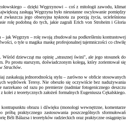
Szołowskiego – dzięki Węgrzynowi – coś z mitologii zawodu, klimat
. Największą zasługą Węgrzyna było nieustanne oscylowanie pomiędzy
 zwłaszcza jego obsesyjna tęsknota za poezją życia, ucieleśniona
e rolę podobną do tych, jakie zagrali Erich von Stroheim i Gloria
n – jak Węgrzyn – rolę swoją zbudował na podkreśleniu kontrastowej
źwości, o tyle u magika maskę profesjonalnej tajemniczości co chwilę
Wśród dziewcząt ma opinię „strasznej świni", ale jego stosunek do
 Po prostu starszym, doświadczonym kolegą, który zorientował się
ów
Strachów
.
siaj zaskakują jednorodnością stylu – zarówno w obficie stosowanych
jnych wędrówek Teresy. Nie obeszło się oczywiście bez nadużywania
re narzekano od razu po premierze (nadmiar fotogenicznego deszczu
j z kolei z teoretycznych założeń formalnych Eugeniusza Cękalskiego.
uż kontrapunktu obrazu i dźwięku (monologi wewnętrzne, komentarze
yło próbą praktycznego zastosowania poszczególnych sformułowań
ę Béli Bálazsa i teoretyków radzieckich oraz praktyczne osiągnięcia