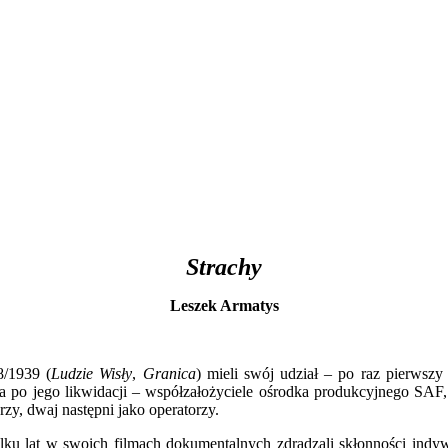
Strachy
Leszek Armatys
8/1939 (
Ludzie Wisły
,
Granica
) mieli swój udział – po raz pierwsz
a po jego likwidacji – współzałożyciele ośrodka produkcyjnego SAF
zy, dwaj następni jako operatorzy.
ilku lat w swoich filmach dokumentalnych zdradzali skłonności indywi