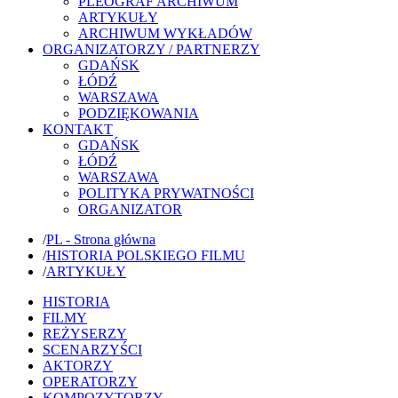
PLEOGRAF ARCHIWUM
ARTYKUŁY
ARCHIWUM WYKŁADÓW
ORGANIZATORZY / PARTNERZY
GDAŃSK
ŁÓDŹ
WARSZAWA
PODZIĘKOWANIA
KONTAKT
GDAŃSK
ŁÓDŹ
WARSZAWA
POLITYKA PRYWATNOŚCI
ORGANIZATOR
/
PL - Strona główna
/
HISTORIA POLSKIEGO FILMU
/
ARTYKUŁY
HISTORIA
FILMY
REŻYSERZY
SCENARZYŚCI
AKTORZY
OPERATORZY
KOMPOZYTORZY