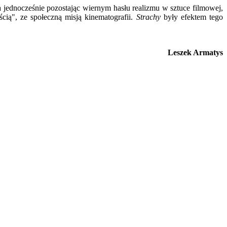
a jednocześnie pozostając wiernym hasłu realizmu w sztuce filmowej,
ścią", ze społeczną misją kinematografii.
Strachy
były efektem tego
Leszek Armatys