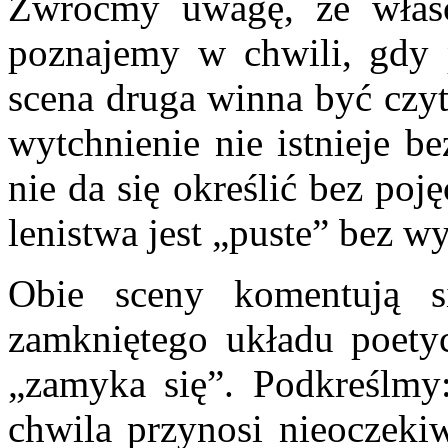
Zwróćmy uwagę, że właśc
poznajemy w chwili, gdy p
scena druga winna być czyt
wytchnienie nie istnieje be
nie da się określić bez poję
lenistwa jest „puste” bez w
Obie sceny komentują s
zamkniętego układu poet
„zamyka się”. Podkreślmy
chwila przynosi nieoczekiw