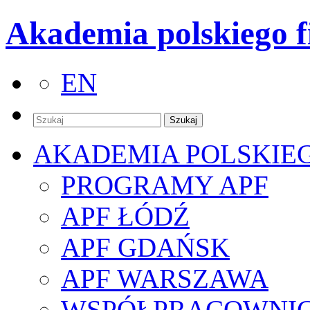
Akademia polskiego f
EN
AKADEMIA POLSKIE
PROGRAMY APF
APF ŁÓDŹ
APF GDAŃSK
APF WARSZAWA
WSPÓŁPRACOWNI