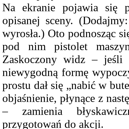
Na ekranie pojawia się p
opisanej sceny. (Dodajmy:
wyrosła.) Oto podnosząc si
pod nim pistolet maszy
Zaskoczony widz – jeśli
niewygodną formę wypoczyn
prostu dał się „nabić w bu
objaśnienie, płynące z nastę
– zamienia błyskawic
przygotowań do akcji.