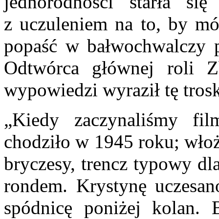
jednorodności starła si
z uczuleniem na to, by mó
popaść w bałwochwalczy p
Odtwórca głównej roli 
wypowiedzi wyraził tę tros
„Kiedy zaczynaliśmy fil
chodziło w 1945 roku; wło
bryczesy, trencz typowy dl
rondem. Krystynę uczesan
spódnicę poniżej kolan.