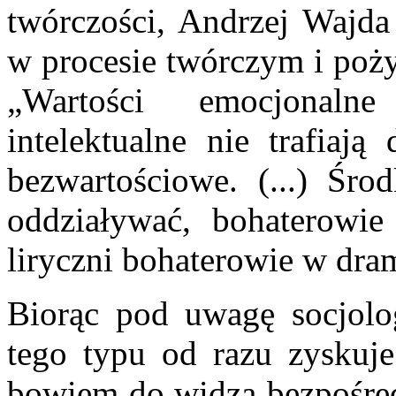
twórczości, Andrzej Wajda
w procesie twórczym i poży
„Wartości emocjonaln
intelektualne nie trafiaj
bezwartościowe. (...) Śr
oddziaływać, bohaterowi
liryczni bohaterowie w dra
Biorąc pod uwagę socjolog
tego typu od razu zyskuje
bowiem do widza bezpośred