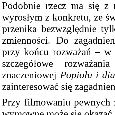
Podobnie rzecz ma się z 
wyrosłym z konkretu, ze świ
przenika bezwzględnie tyl
zmienności. Do zagadnien
przy końcu rozważań – w c
szczegółowe rozważani
znaczeniowej
Popiołu i di
zainteresować się zagadnie
Przy filmowaniu pewnych z
wymowne może się okazać