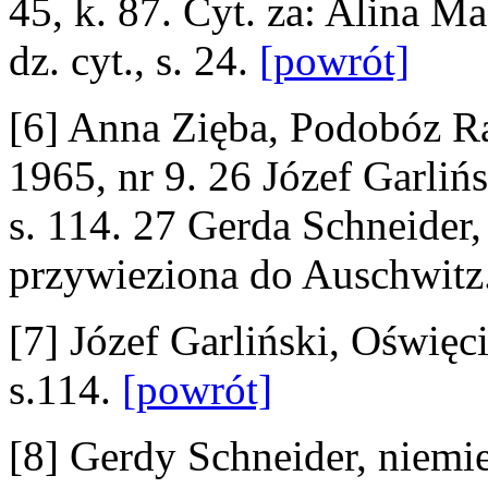
45, k. 87. Cyt. za: Alina Ma
dz. cyt., s. 24.
[powrót]
[6] Anna Zięba, Podobóz R
1965, nr 9. 26 Józef Garliń
s. 114. 27 Gerda Schneider,
przywieziona do Auschwitz
[7] Józef Garliński, Oświęc
s.114.
[powrót]
[8] Gerdy Schneider, niemi