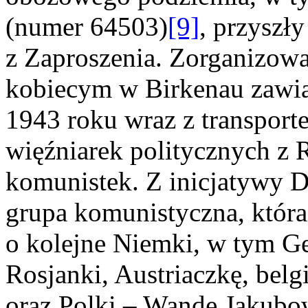
(numer 64503)
[9]
, przyszł
z Zaproszenia. Zorganizow
kobiecym w Birkenau zawiąz
1943 roku wraz z transport
więźniarek politycznych z R
komunistek. Z inicjatywy D
grupa komunistyczna, która
o kolejne Niemki, w tym Ge
Rosjanki, Austriaczkę, be
oraz Polki – Wandę Jakubow