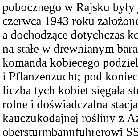
pobocznego w Rajsku były 
czerwca 1943 roku założono
a dochodzące dotychczas 
na stałe w drewnianym bara
komanda kobiecego podziel
i Pflanzenzucht; pod konie
liczba tych kobiet sięgała 
rolne i doświadczalna stacj
kauczukodajnej rośliny z Az
obersturmbannfuhrerowi S