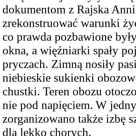
dokumentom z Rajska Annie
zrekonstruować warunki ży
co prawda pozbawione były 
okna, a więźniarki spały p
pryczach. Zimną nosiły pasi
niebieskie sukienki obozowe
chustki. Teren obozu otocz
nie pod napięciem. W jedn
zorganizowano także izbę s
dla lekko chorych.