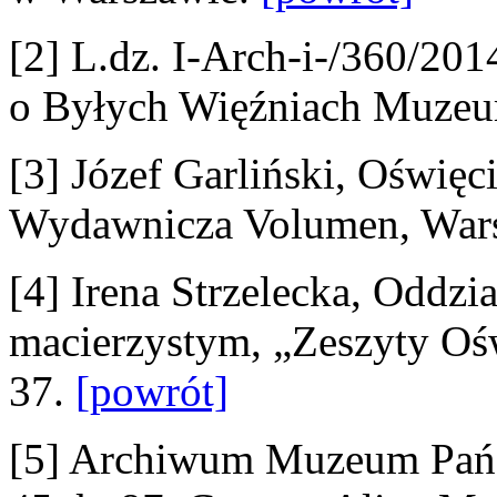
[2] L.dz. I-Arch-i-/360/20
o Byłych Więźniach Muzeu
[3] Józef Garliński, Oświę
Wydawnicza Volumen, Wars
[4] Irena Strzelecka, Oddz
macierzystym, „Zeszyty Ośw
37.
[powrót]
[5] Archiwum Muzeum Pańs