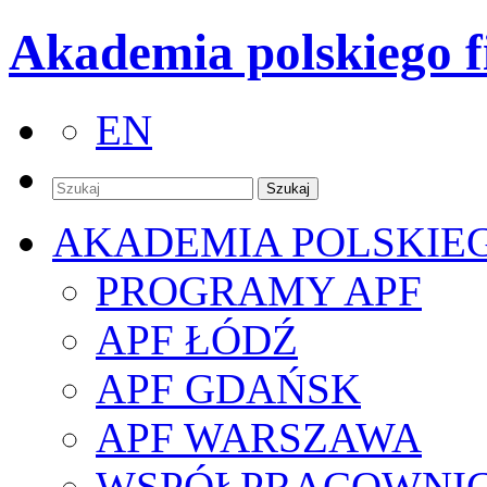
Akademia polskiego f
EN
AKADEMIA POLSKIE
PROGRAMY APF
APF ŁÓDŹ
APF GDAŃSK
APF WARSZAWA
WSPÓŁPRACOWNI