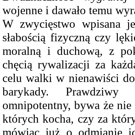
wojenne i dawało temu wyra
W zwycięstwo wpisana je
słabością fizyczną czy lęk
moralną i duchową, z pok
chęcią rywalizacji za każd
celu walki w nienawiści do 
barykady. Prawdziwy 
omnipotentny, bywa że nie 
których kocha, czy za któr
mówiąc już o odmianie ic