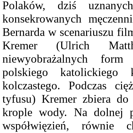
Polaków, dziś uznanyc
konsekrowanych męczenni
Bernarda w scenariuszu fil
Kremer
(Ulrich Mat
niewyobrażalnych form
polskiego katolickieg
kolczastego. Podczas cię
tyfusu) Kremer zbiera do
krople wody. Na dolnej 
współwięzień, równie c