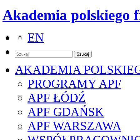
Akademia polskiego f
EN
AKADEMIA POLSKIE
PROGRAMY APF
APF ŁÓDŹ
APF GDAŃSK
APF WARSZAWA
WSPÓŁPRACOWNI