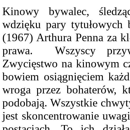
Kinowy bywalec, śledząc
wdzięku pary tytułowych 
(1967) Arthura Penna za k
prawa. Wszyscy przyw
Zwycięstwo na kinowym czy
bowiem osiągnięciem każd
wroga przez bohaterów, k
podobają. Wszystkie chwyty
jest skoncentrowanie uwagi
postaciach. To ich dział