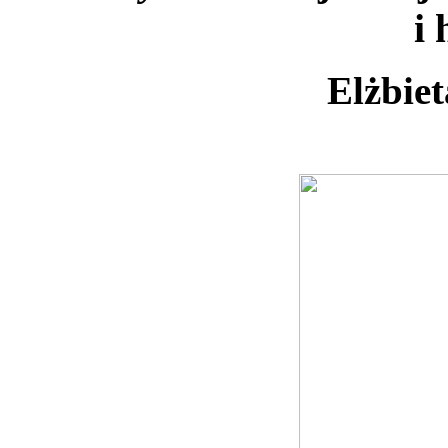
i 
Elżbie