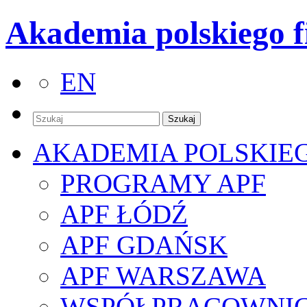
Akademia polskiego f
EN
AKADEMIA POLSKIE
PROGRAMY APF
APF ŁÓDŹ
APF GDAŃSK
APF WARSZAWA
WSPÓŁPRACOWNI