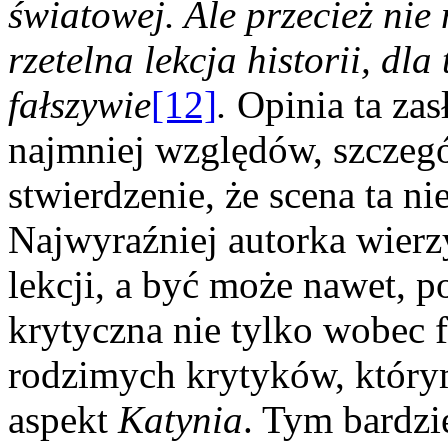
światowej. Ale przecież ni
rzetelna lekcja historii, dla
fałszywie
[12]
.
Opinia ta zas
najmniej względów, szczegól
stwierdzenie, że scena ta nie 
Najwyraźniej autorka wierzy
lekcji, a być może nawet, p
krytyczna nie tylko wobec 
rodzimych krytyków, którym
aspekt
Katynia
. Tym bardzi