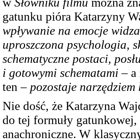
w
Słowniku filmu
można znal
gatunku pióra Katarzyny W
wpływanie na emocje widza,
uproszczona psychologia, sk
schematyczne postaci, posł
i gotowymi schematami
– a 
ten –
pozostaje narzędziem 
Nie dość, że Katarzyna Waj
do tej formuły gatunkowej, 
anachroniczne. W klasyczn