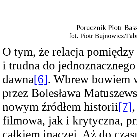
Porucznik Piotr Ba
fot. Piotr Bujnowicz/Fa
O tym, że relacja pomiędzy 
i trudna do jednoznacznego
dawna
[6]
. Wbrew bowiem wy
przez Bolesława Matuszewsk
nowym źródłem historii
[7]
filmowa, jak i krytyczna, p
całkiem inaczej. Aż do cza