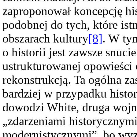
zaproponował koncepcję hist
podobnej do tych, które is
obszarach kultury
[8]
. W ty
o historii jest zawsze snuc
ustrukturowanej opowieści o 
rekonstrukcją. Ta ogólna za
bardziej w przypadku histo
dowodzi White, druga wojna
„zdarzeniami historycznymi
modernistycznymi”, bo wyz