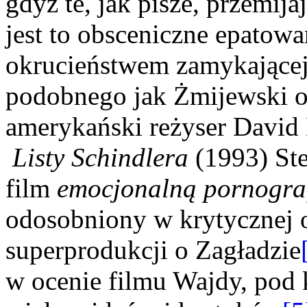
gdyż te, jak pisze, przemij
jest to obsceniczne epatow
okrucieństwem zamykającej 
podobnego jak Żmijewski ok
amerykański reżyser David
Listy Schindlera
(1993) St
film
emocjonalną pornogra
odosobniony w krytycznej o
superprodukcji o Zagładzie
w ocenie filmu Wajdy, pod 