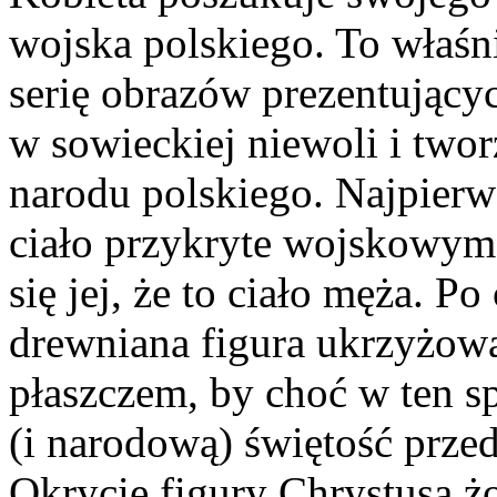
wojska polskiego. To właśn
serię obrazów prezentującyc
w sowieckiej niewoli i twor
narodu polskiego. Najpierw
ciało przykryte wojskowym
się jej, że to ciało męża. Po
drewniana figura ukrzyżowa
płaszczem, by choć w ten sp
(i narodową) świętość prze
Okrycie figury Chrystusa ż