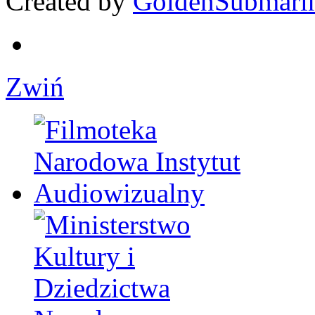
Created by
GoldenSubmari
Zwiń