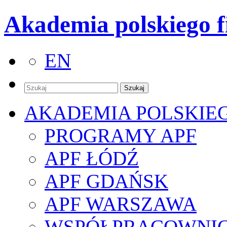
Akademia polskiego f
EN
AKADEMIA POLSKIE
PROGRAMY APF
APF ŁÓDŹ
APF GDAŃSK
APF WARSZAWA
WSPÓŁPRACOWNI