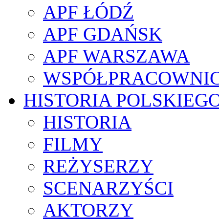
APF ŁÓDŹ
APF GDAŃSK
APF WARSZAWA
WSPÓŁPRACOWNI
HISTORIA POLSKIEG
HISTORIA
FILMY
REŻYSERZY
SCENARZYŚCI
AKTORZY