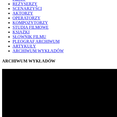
REŻYSERZY
SCENARZYŚCI
AKTORZY
OPERATORZY
KOMPOZYTORZY
STUDIA FILMOWE
KSIĄŻKI
SŁOWNIK FILMU
PLEOGRAF ARCHIWUM
ARTYKUŁY
ARCHIWUM WYKŁADÓW
ARCHIWUM WYKŁADÓW