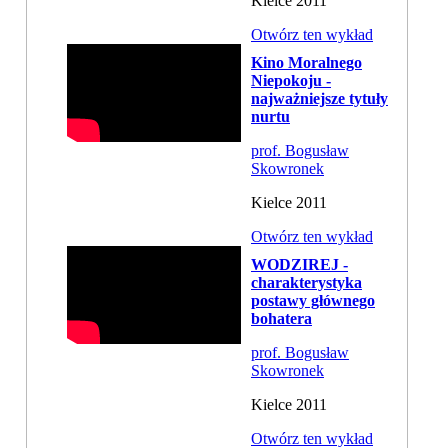
Kielce 2011
Otwórz ten wykład
Kino Moralnego
Niepokoju -
najważniejsze tytuły
nurtu
prof. Bogusław
Skowronek
Kielce 2011
Otwórz ten wykład
WODZIREJ -
charakterystyka
postawy głównego
bohatera
prof. Bogusław
Skowronek
Kielce 2011
Otwórz ten wykład