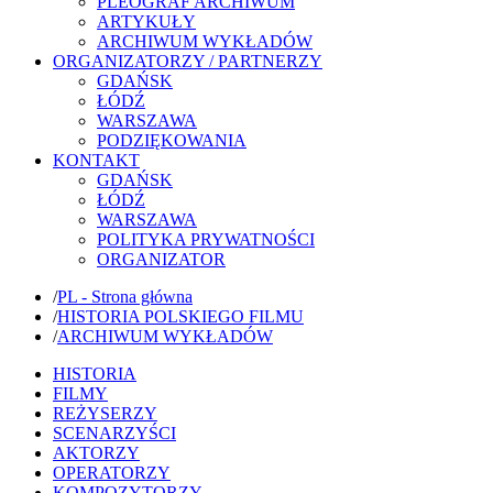
PLEOGRAF ARCHIWUM
ARTYKUŁY
ARCHIWUM WYKŁADÓW
ORGANIZATORZY / PARTNERZY
GDAŃSK
ŁÓDŹ
WARSZAWA
PODZIĘKOWANIA
KONTAKT
GDAŃSK
ŁÓDŹ
WARSZAWA
POLITYKA PRYWATNOŚCI
ORGANIZATOR
/
PL - Strona główna
/
HISTORIA POLSKIEGO FILMU
/
ARCHIWUM WYKŁADÓW
HISTORIA
FILMY
REŻYSERZY
SCENARZYŚCI
AKTORZY
OPERATORZY
KOMPOZYTORZY