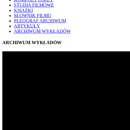
STUDIA FILMOWE
KSIĄŻKI
SŁOWNIK FILMU
PLEOGRAF ARCHIWUM
ARTYKUŁY
ARCHIWUM WYKŁADÓW
ARCHIWUM WYKŁADÓW