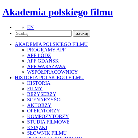
Akademia polskiego filmu
EN
AKADEMIA POLSKIEGO FILMU
PROGRAMY APF
APF ŁÓDŹ
APF GDAŃSK
APF WARSZAWA
WSPÓŁPRACOWNICY
HISTORIA POLSKIEGO FILMU
HISTORIA
FILMY
REŻYSERZY
SCENARZYŚCI
AKTORZY
OPERATORZY
KOMPOZYTORZY
STUDIA FILMOWE
KSIĄŻKI
SŁOWNIK FILMU