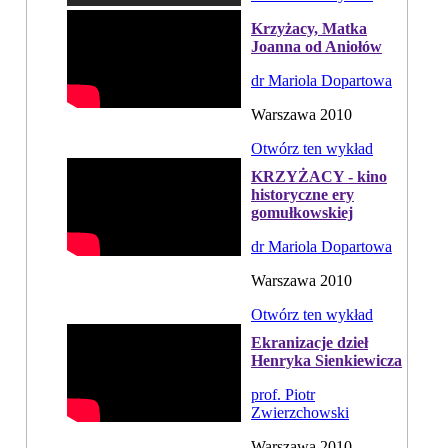
Krzyżacy, Matka
Joanna od Aniołów
dr Mariola Dopartowa
Warszawa 2010
Otwórz ten wykład
KRZYŻACY - kino
historyczne ery
gomułkowskiej
dr Mariola Dopartowa
Warszawa 2010
Otwórz ten wykład
Ekranizacje dzieł
Henryka Sienkiewicza
prof. Piotr
Zwierzchowski
Warszawa 2010