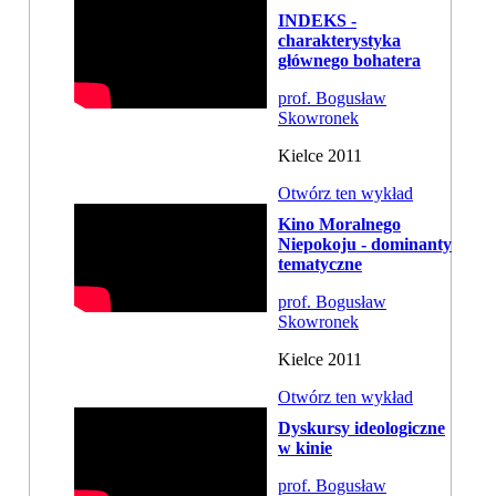
INDEKS -
charakterystyka
głównego bohatera
prof. Bogusław
Skowronek
Kielce 2011
Otwórz ten wykład
Kino Moralnego
Niepokoju - dominanty
tematyczne
prof. Bogusław
Skowronek
Kielce 2011
Otwórz ten wykład
Dyskursy ideologiczne
w kinie
prof. Bogusław