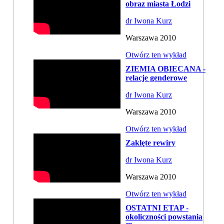
obraz miasta Łodzi
dr Iwona Kurz
Warszawa 2010
Otwórz ten wykład
ZIEMIA OBIECANA -
relacje genderowe
dr Iwona Kurz
Warszawa 2010
Otwórz ten wykład
Zaklęte rewiry
dr Iwona Kurz
Warszawa 2010
Otwórz ten wykład
OSTATNI ETAP -
okoliczności powstania