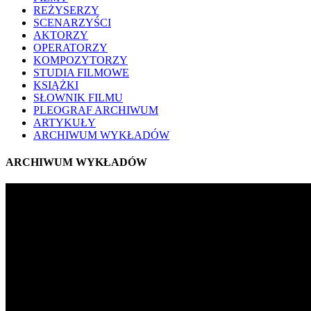
REŻYSERZY
SCENARZYŚCI
AKTORZY
OPERATORZY
KOMPOZYTORZY
STUDIA FILMOWE
KSIĄŻKI
SŁOWNIK FILMU
PLEOGRAF ARCHIWUM
ARTYKUŁY
ARCHIWUM WYKŁADÓW
ARCHIWUM WYKŁADÓW