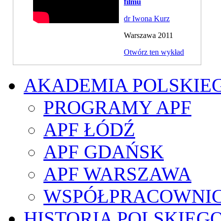
filmu
dr Iwona Kurz
Warszawa 2011
Otwórz ten wykład
AKADEMIA POLSKIE
PROGRAMY APF
APF ŁÓDŹ
APF GDAŃSK
APF WARSZAWA
WSPÓŁPRACOWNI
HISTORIA POLSKIEG