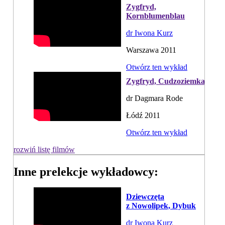
Zygfryd,
Kornblumenblau
dr Iwona Kurz
Warszawa 2011
Otwórz ten wykład
Zygfryd, Cudzoziemka
dr Dagmara Rode
Łódź 2011
Otwórz ten wykład
rozwiń listę filmów
Inne prelekcje wykładowcy:
Dziewczęta
z Nowolipek, Dybuk
dr Iwona Kurz