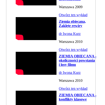
Warszawa 2009
Otwórz ten wykład
Ziemia obiecana,
Zaklęte rewiry
dr Iwona Kurz
Warszawa 2010
Otwórz ten wykład
ZIEMIA OBIECANA -
okoliczności powstania
i losy filmu
dr Iwona Kurz
Warszawa 2010
Otwórz ten wykład
ZIEMIA OBIECANA -
konflikty klasowe