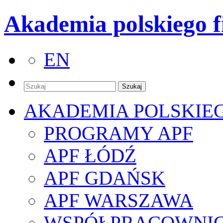
Akademia polskiego f
EN
AKADEMIA POLSKIE
PROGRAMY APF
APF ŁÓDŹ
APF GDAŃSK
APF WARSZAWA
WSPÓŁPRACOWNI