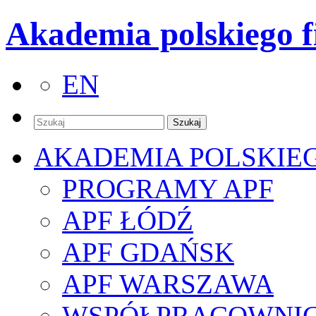
Akademia polskiego f
EN
AKADEMIA POLSKIE
PROGRAMY APF
APF ŁÓDŹ
APF GDAŃSK
APF WARSZAWA
WSPÓŁPRACOWNI