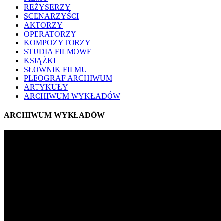
REŻYSERZY
SCENARZYŚCI
AKTORZY
OPERATORZY
KOMPOZYTORZY
STUDIA FILMOWE
KSIĄŻKI
SŁOWNIK FILMU
PLEOGRAF ARCHIWUM
ARTYKUŁY
ARCHIWUM WYKŁADÓW
ARCHIWUM WYKŁADÓW