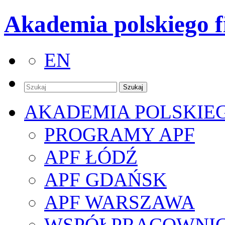
Akademia polskiego f
EN
AKADEMIA POLSKIE
PROGRAMY APF
APF ŁÓDŹ
APF GDAŃSK
APF WARSZAWA
WSPÓŁPRACOWNI