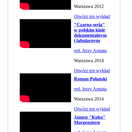
Warszawa 2012
Otwórz ten wykład
"Czarna seria"
w polskim kinie
dokumentalnym
i fabularnym
red. Jerzy Armata
Warszawa 2014
Otwórz ten wykład
Roman Polański
red. Jerzy Armata
Warszawa 2014
Otwórz ten wykład
Janusz "Kuba"
Morgenstern