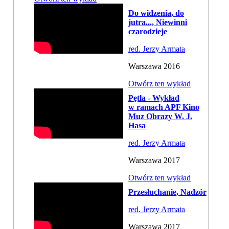
Do widzenia, do
jutra..., Niewinni
czarodzieje
red. Jerzy Armata
Warszawa 2016
Otwórz ten wykład
Pętla - Wykład
w ramach APF Kino
Muz Obrazy W. J.
Hasa
red. Jerzy Armata
Warszawa 2017
Otwórz ten wykład
Przesłuchanie, Nadzór
red. Jerzy Armata
Warszawa 2017