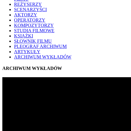
REŻYSERZY
SCENARZYŚCI
AKTORZY
OPERATORZY
KOMPOZYTORZY
STUDIA FILMOWE
KSIĄŻKI
SŁOWNIK FILMU
PLEOGRAF ARCHIWUM
ARTYKUŁY
ARCHIWUM WYKŁADÓW
ARCHIWUM WYKŁADÓW