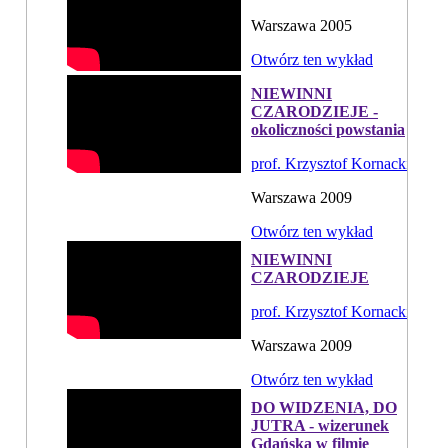
Warszawa 2005
Otwórz ten wykład
NIEWINNI
CZARODZIEJE -
okoliczności powstania
prof. Krzysztof Kornacki
Warszawa 2009
Otwórz ten wykład
NIEWINNI
CZARODZIEJE
prof. Krzysztof Kornacki
Warszawa 2009
Otwórz ten wykład
DO WIDZENIA, DO
JUTRA - wizerunek
Gdańska w filmie