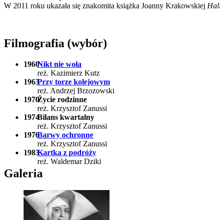
W 2011 roku ukazała się znakomita książka Joanny Krakowskiej
Hal
Filmografia (wybór)
1960
Nikt nie woła
reż. Kazimierz Kutz
1963
Przy torze kolejowym
reż. Andrzej Brzozowski
1970
Życie rodzinne
reż. Krzysztof Zanussi
1974
Bilans kwartalny
reż. Krzysztof Zanussi
1976
Barwy ochronne
reż. Krzysztof Zanussi
1983
Kartka z podróży
reż. Waldemar Dziki
Galeria