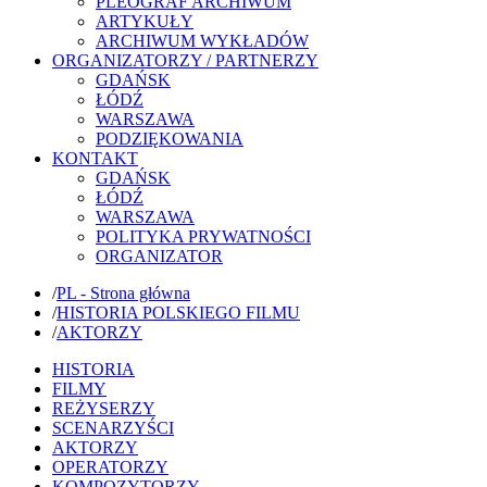
PLEOGRAF ARCHIWUM
ARTYKUŁY
ARCHIWUM WYKŁADÓW
ORGANIZATORZY / PARTNERZY
GDAŃSK
ŁÓDŹ
WARSZAWA
PODZIĘKOWANIA
KONTAKT
GDAŃSK
ŁÓDŹ
WARSZAWA
POLITYKA PRYWATNOŚCI
ORGANIZATOR
/
PL - Strona główna
/
HISTORIA POLSKIEGO FILMU
/
AKTORZY
HISTORIA
FILMY
REŻYSERZY
SCENARZYŚCI
AKTORZY
OPERATORZY
KOMPOZYTORZY