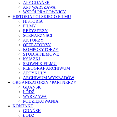
APF GDAŃSK
APF WARSZAWA
WSPÓŁPRACOWNICY
HISTORIA POLSKIEGO FILMU
HISTORIA
FILMY
REŻYSERZY
SCENARZYŚCI
AKTORZY
OPERATORZY
KOMPOZYTORZY
STUDIA FILMOWE
KSIĄŻKI
SŁOWNIK FILMU
PLEOGRAF ARCHIWUM
ARTYKUŁY
ARCHIWUM WYKŁADÓW
ORGANIZATORZY / PARTNERZY
GDAŃSK
ŁÓDŹ
WARSZAWA
PODZIĘKOWANIA
KONTAKT
GDAŃSK
ŁÓDŹ