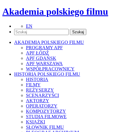
Akademia polskiego filmu
EN
AKADEMIA POLSKIEGO FILMU
PROGRAMY APF
APF ŁÓDŹ
APF GDAŃSK
APF WARSZAWA
WSPÓŁPRACOWNICY
HISTORIA POLSKIEGO FILMU
HISTORIA
FILMY
REŻYSERZY
SCENARZYŚCI
AKTORZY
OPERATORZY
KOMPOZYTORZY
STUDIA FILMOWE
KSIĄŻKI
SŁOWNIK FILMU