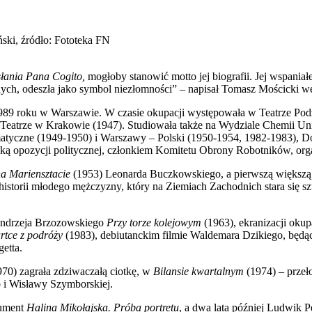
ński, źródło: Fototeka FN
łania Pana Cogito,
mogłoby stanowić motto jej biografii. Jej wspaniałe
ych, odeszła jako symbol niezłomności” – napisał Tomasz Mościcki 
1989 roku w Warszawie. W czasie okupacji występowała w Teatrze Po
Teatrze w Krakowie (1947). Studiowała także na Wydziale Chemii Uni
matyczne (1949-1950) i Warszawy – Polski (1950-1954, 1982-1983),
zką opozycji politycznej, członkiem Komitetu Obrony Robotników, 
a Mariensztacie
(1953) Leonarda Buczkowskiego, a pierwszą większą r
iu historii młodego mężczyzny, który na Ziemiach Zachodnich stara się
 Andrzeja Brzozowskiego
Przy torze kolejowym
(1963), ekranizacji oku
rtce z podróży
(1983), debiutanckim filmie Waldemara Dzikiego, będą
etta.
70) zagrała zdziwaczałą ciotkę, w
Bilansie kwartalnym
(1974) – przeł
go i Wisławy Szymborskiej.
kument
Halina Mikołajska. Próba portretu
, a dwa lata później Ludwik P