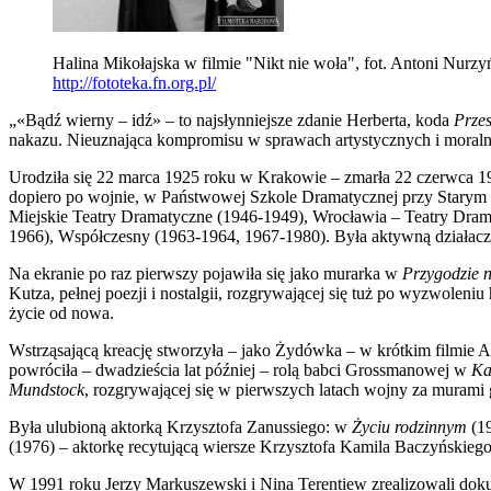
Halina Mikołajska w filmie "Nikt nie woła", fot. Antoni Nurzy
http://fototeka.fn.org.pl/
„«Bądź wierny – idź» – to najsłynniejsze zdanie Herberta, koda
Przes
nakazu. Nieuznająca kompromisu w sprawach artystycznych i moraln
Urodziła się 22 marca 1925 roku w Krakowie – zmarła 22 czerwca 
dopiero po wojnie, w Państwowej Szkole Dramatycznej przy Starym 
Miejskie Teatry Dramatyczne (1946-1949), Wrocławia – Teatry Dra
1966), Współczesny (1963-1964, 1967-1980). Była aktywną działac
Na ekranie po raz pierwszy pojawiła się jako murarka w
Przygodzie n
Kutza, pełnej poezji i nostalgii, rozgrywającej się tuż po wyzwolen
życie od nowa.
Wstrząsającą kreację stworzyła – jako Żydówka – w krótkim filmie
powróciła – dwadzieścia lat później – rolą babci Grossmanowej w
Ka
Mundstock
, rozgrywającej się w pierwszych latach wojny za murami g
Była ulubioną aktorką Krzysztofa Zanussiego: w
Życiu rodzinnym
(19
(1976) – aktorkę recytującą wiersze Krzysztofa Kamila Baczyńskie
W 1991 roku Jerzy Markuszewski i Nina Terentiew zrealizowali do