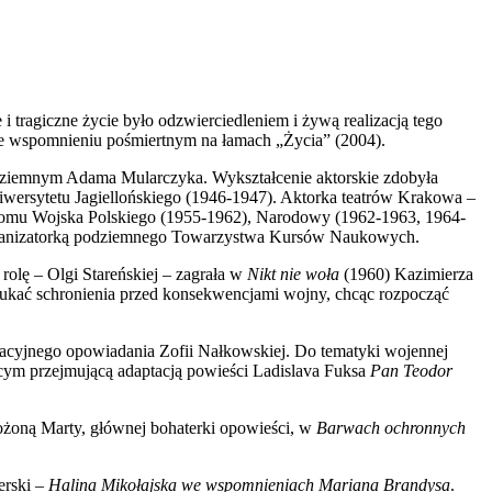
 i tragiczne życie było odzwierciedleniem i żywą realizacją tego
we wspomnieniu pośmiertnym na łamach „Życia” (2004).
dziemnym Adama Mularczyka. Wykształcenie aktorskie zdobyła
wersytetu Jagiellońskiego (1946-1947). Aktorka teatrów Krakowa –
 Domu Wojska Polskiego (1955-1962), Narodowy (1962-1963, 1964-
organizatorką podziemnego Towarzystwa Kursów Naukowych.
olę – Olgi Stareńskiej – zagrała w
Nikt nie woła
(1960) Kazimierza
 szukać schronienia przed konsekwencjami wojny, chcąc rozpocząć
pacyjnego opowiadania Zofii Nałkowskiej. Do tematyki wojennej
cym przejmującą adaptacją powieści Ladislava Fuksa
Pan Teodor
ożoną Marty, głównej bohaterki opowieści, w
Barwach ochronnych
erski –
Halina Mikołajska we wspomnieniach Mariana Brandysa
.