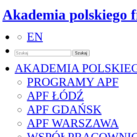
Akademia polskiego f
EN
AKADEMIA POLSKIE
PROGRAMY APF
APF ŁÓDŹ
APF GDAŃSK
APF WARSZAWA
WSPÓŁPRACOWNI