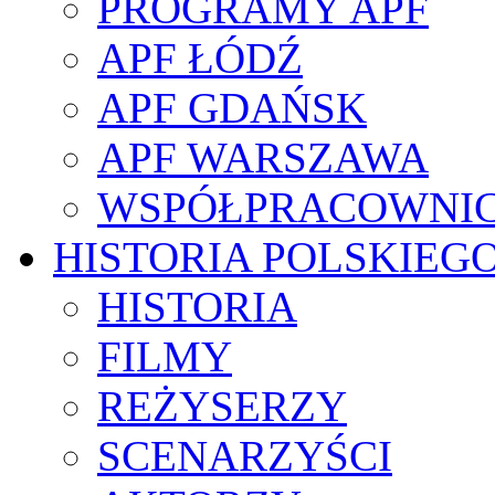
PROGRAMY APF
APF ŁÓDŹ
APF GDAŃSK
APF WARSZAWA
WSPÓŁPRACOWNI
HISTORIA POLSKIEG
HISTORIA
FILMY
REŻYSERZY
SCENARZYŚCI