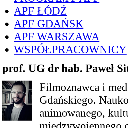
APF ŁÓDŹ
APF GDAŃSK
APF WARSZAWA
WSPÓŁPRACOWNICY
prof. UG dr hab. Paweł Si
Filmoznawca i med
Gdańskiego. Naukow
animowanego, kultu
międzywojennego or