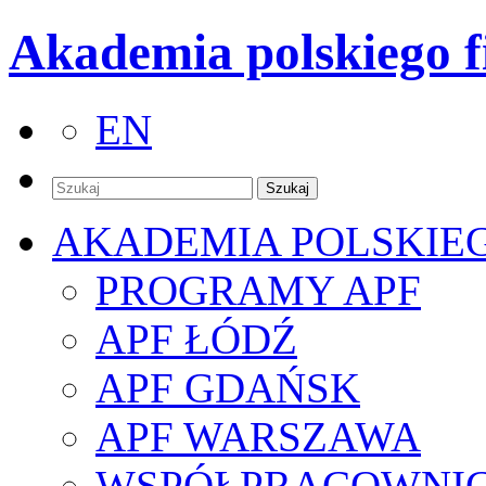
Akademia polskiego f
EN
AKADEMIA POLSKIE
PROGRAMY APF
APF ŁÓDŹ
APF GDAŃSK
APF WARSZAWA
WSPÓŁPRACOWNI