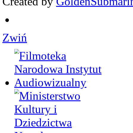
Created by
GoldenSubmari
Zwiń