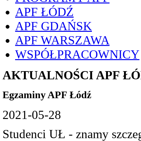
APF ŁÓDŹ
APF GDAŃSK
APF WARSZAWA
WSPÓŁPRACOWNICY
AKTUALNOŚCI APF Ł
Egzaminy APF Łódź
2021-05-28
Studenci UŁ - znamy szcze