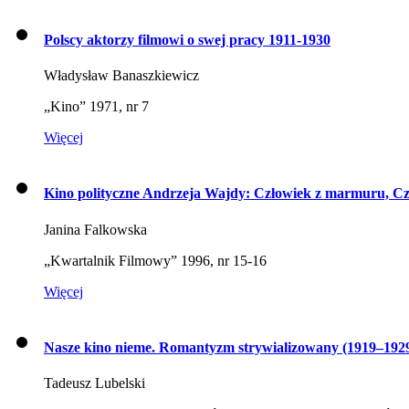
Polscy aktorzy filmowi o swej pracy 1911-1930
Władysław Banaszkiewicz
„Kino” 1971, nr 7
Więcej
Kino polityczne Andrzeja Wajdy: Człowiek z marmuru, Czł
Janina Falkowska
„Kwartalnik Filmowy” 1996, nr 15-16
Więcej
Nasze kino nieme. Romantyzm strywializowany (1919–192
Tadeusz Lubelski