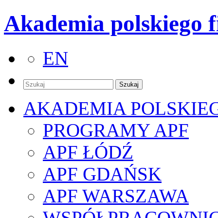
Akademia polskiego f
EN
AKADEMIA POLSKIE
PROGRAMY APF
APF ŁÓDŹ
APF GDAŃSK
APF WARSZAWA
WSPÓŁPRACOWNI