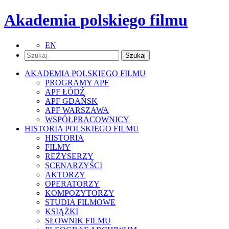
Akademia polskiego filmu
EN
AKADEMIA POLSKIEGO FILMU
PROGRAMY APF
APF ŁÓDŹ
APF GDAŃSK
APF WARSZAWA
WSPÓŁPRACOWNICY
HISTORIA POLSKIEGO FILMU
HISTORIA
FILMY
REŻYSERZY
SCENARZYŚCI
AKTORZY
OPERATORZY
KOMPOZYTORZY
STUDIA FILMOWE
KSIĄŻKI
SŁOWNIK FILMU