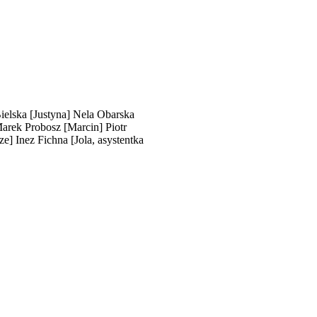
ielska
[Justyna]
Nela Obarska
arek Probosz
[Marcin]
Piotr
ze]
Inez Fichna
[Jola, asystentka