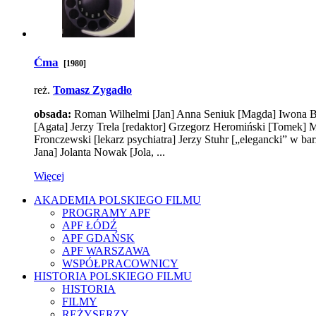
Ćma
[1980]
reż.
Tomasz Zygadło
obsada:
Roman Wilhelmi
[Jan]
Anna Seniuk
[Magda]
Iwona B
[Agata]
Jerzy Trela
[redaktor]
Grzegorz Heromiński
[Tomek]
M
Fronczewski
[lekarz psychiatra]
Jerzy Stuhr
[„elegancki” w bar
Jana]
Jolanta Nowak
[Jola, ...
Więcej
AKADEMIA POLSKIEGO FILMU
PROGRAMY APF
APF ŁÓDŹ
APF GDAŃSK
APF WARSZAWA
WSPÓŁPRACOWNICY
HISTORIA POLSKIEGO FILMU
HISTORIA
FILMY
REŻYSERZY