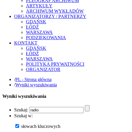
PLEOGRAF ARCHIWUM
ARTYKUŁY
ARCHIWUM WYKŁADÓW
ORGANIZATORZY / PARTNERZY
GDAŃSK
ŁÓDŹ
WARSZAWA
PODZIĘKOWANIA
KONTAKT
GDAŃSK
ŁÓDŹ
WARSZAWA
POLITYKA PRYWATNOŚCI
ORGANIZATOR
/
PL - Strona główna
/
Wyniki wyszukiwania
Wyniki wyszukiwania
Szukaj:
Szukaj w:
słowach kluczowych