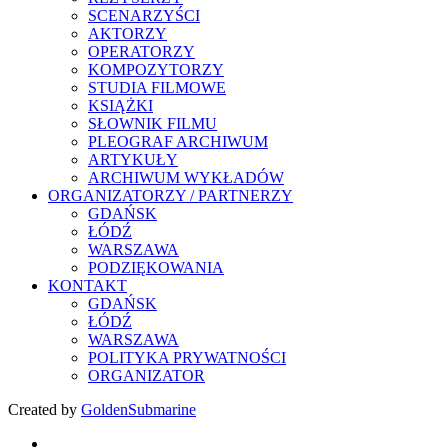
SCENARZYŚCI
AKTORZY
OPERATORZY
KOMPOZYTORZY
STUDIA FILMOWE
KSIĄŻKI
SŁOWNIK FILMU
PLEOGRAF ARCHIWUM
ARTYKUŁY
ARCHIWUM WYKŁADÓW
ORGANIZATORZY / PARTNERZY
GDAŃSK
ŁÓDŹ
WARSZAWA
PODZIĘKOWANIA
KONTAKT
GDAŃSK
ŁÓDŹ
WARSZAWA
POLITYKA PRYWATNOŚCI
ORGANIZATOR
Created by
GoldenSubmarine