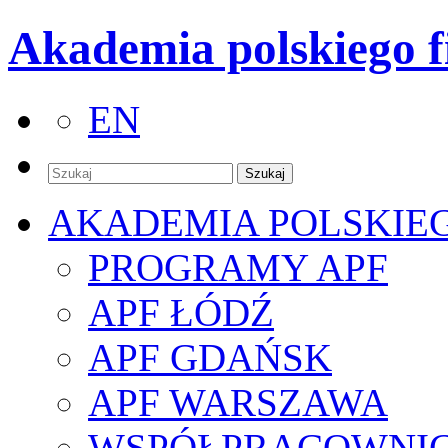
Akademia polskiego f
EN
AKADEMIA POLSKIE
PROGRAMY APF
APF ŁÓDŹ
APF GDAŃSK
APF WARSZAWA
WSPÓŁPRACOWNI