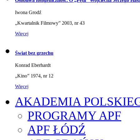
Osobliwa fotogeniczność. O „Pętli” Wojciecha Jerzego Has
Iwona Grodź
„Kwartalnik Filmowy” 2003, nr 43
Więcej
Świat bez grzechu
Konrad Eberhardt
„Kino” 1974, nr 12
Więcej
AKADEMIA POLSKIE
PROGRAMY APF
APF ŁÓDŹ