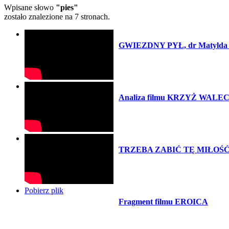
Wpisane słowo
"pies"
zostało znalezione na 7 stronach.
GWIEZDNY PYŁ, dr Matylda 
Analiza filmu KRZYŻ WALEC
TRZEBA ZABIĆ TĘ MIŁOŚĆ, p
Pobierz plik
Fragment filmu EROICA