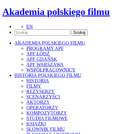
Akademia polskiego filmu
EN
AKADEMIA POLSKIEGO FILMU
PROGRAMY APF
APF ŁÓDŹ
APF GDAŃSK
APF WARSZAWA
WSPÓŁPRACOWNICY
HISTORIA POLSKIEGO FILMU
HISTORIA
FILMY
REŻYSERZY
SCENARZYŚCI
AKTORZY
OPERATORZY
KOMPOZYTORZY
STUDIA FILMOWE
KSIĄŻKI
SŁOWNIK FILMU