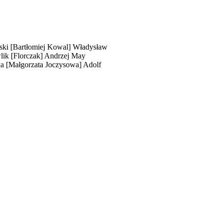
ski
[Bartłomiej Kowal]
Władysław
lik
[Florczak]
Andrzej May
ka
[Małgorzata Joczysowa]
Adolf