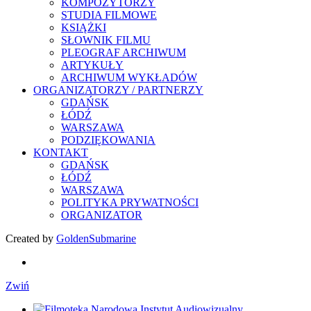
KOMPOZYTORZY
STUDIA FILMOWE
KSIĄŻKI
SŁOWNIK FILMU
PLEOGRAF ARCHIWUM
ARTYKUŁY
ARCHIWUM WYKŁADÓW
ORGANIZATORZY / PARTNERZY
GDAŃSK
ŁÓDŹ
WARSZAWA
PODZIĘKOWANIA
KONTAKT
GDAŃSK
ŁÓDŹ
WARSZAWA
POLITYKA PRYWATNOŚCI
ORGANIZATOR
Created by
GoldenSubmarine
Zwiń