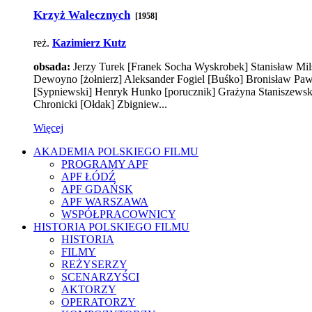
Krzyż Walecznych
[1958]
reż.
Kazimierz Kutz
obsada:
Jerzy Turek
[Franek Socha Wyskrobek]
Stanisław Mil
Dewoyno
[żołnierz]
Aleksander Fogiel
[Buśko]
Bronisław Paw
[Sypniewski]
Henryk Hunko
[porucznik]
Grażyna Staniszews
Chronicki
[Ołdak]
Zbigniew...
Więcej
AKADEMIA POLSKIEGO FILMU
PROGRAMY APF
APF ŁÓDŹ
APF GDAŃSK
APF WARSZAWA
WSPÓŁPRACOWNICY
HISTORIA POLSKIEGO FILMU
HISTORIA
FILMY
REŻYSERZY
SCENARZYŚCI
AKTORZY
OPERATORZY