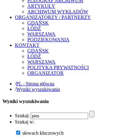
PLEOGRAF ARCHIWUM
ARTYKUŁY
ARCHIWUM WYKŁADÓW
ORGANIZATORZY / PARTNERZY
GDAŃSK
ŁÓDŹ
WARSZAWA
PODZIĘKOWANIA
KONTAKT
GDAŃSK
ŁÓDŹ
WARSZAWA
POLITYKA PRYWATNOŚCI
ORGANIZATOR
/
PL - Strona główna
/
Wyniki wyszukiwania
Wyniki wyszukiwania
Szukaj:
Szukaj w:
słowach kluczowych