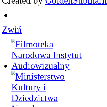
Created by
GoldenSubmari
Zwiń