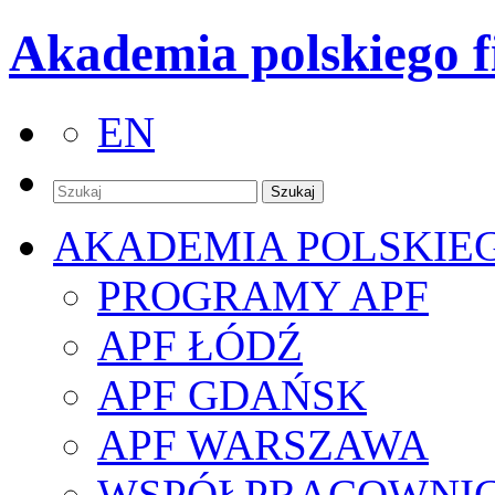
Akademia polskiego f
EN
AKADEMIA POLSKIE
PROGRAMY APF
APF ŁÓDŹ
APF GDAŃSK
APF WARSZAWA
WSPÓŁPRACOWNI