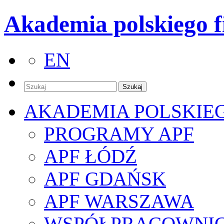
Akademia polskiego f
EN
AKADEMIA POLSKIE
PROGRAMY APF
APF ŁÓDŹ
APF GDAŃSK
APF WARSZAWA
WSPÓŁPRACOWNI