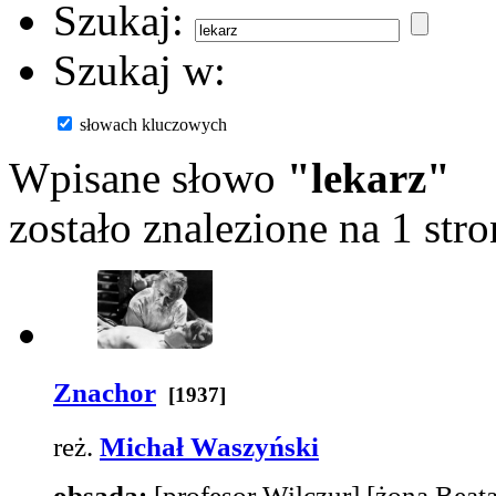
Szukaj:
Szukaj w:
słowach kluczowych
Wpisane słowo
"lekarz"
zostało znalezione na 1 stro
Znachor
[1937]
reż.
Michał Waszyński
obsada:
[profesor Wilczur]
[żona Beata