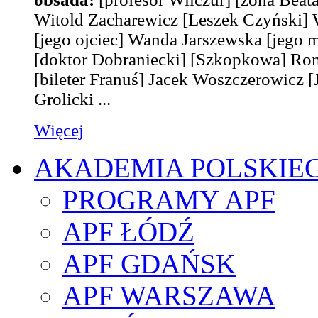
Witold Zacharewicz
[Leszek Czyński]
W
[jego ojciec]
Wanda Jarszewska
[jego 
[doktor Dobraniecki]
[Szkopkowa]
Rom
[bileter Franuś]
Jacek Woszczerowicz
[
Grolicki
...
Więcej
AKADEMIA POLSKIE
PROGRAMY APF
APF ŁÓDŹ
APF GDAŃSK
APF WARSZAWA