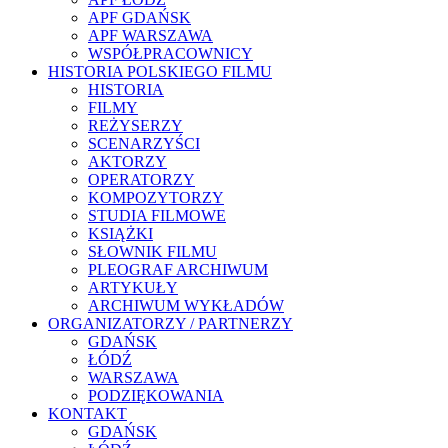
APF GDAŃSK
APF WARSZAWA
WSPÓŁPRACOWNICY
HISTORIA POLSKIEGO FILMU
HISTORIA
FILMY
REŻYSERZY
SCENARZYŚCI
AKTORZY
OPERATORZY
KOMPOZYTORZY
STUDIA FILMOWE
KSIĄŻKI
SŁOWNIK FILMU
PLEOGRAF ARCHIWUM
ARTYKUŁY
ARCHIWUM WYKŁADÓW
ORGANIZATORZY / PARTNERZY
GDAŃSK
ŁÓDŹ
WARSZAWA
PODZIĘKOWANIA
KONTAKT
GDAŃSK