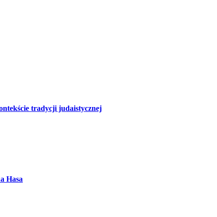
tekście tradycji judaistycznej
ha Hasa