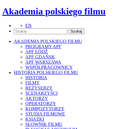
Akademia polskiego filmu
EN
AKADEMIA POLSKIEGO FILMU
PROGRAMY APF
APF ŁÓDŹ
APF GDAŃSK
APF WARSZAWA
WSPÓŁPRACOWNICY
HISTORIA POLSKIEGO FILMU
HISTORIA
FILMY
REŻYSERZY
SCENARZYŚCI
AKTORZY
OPERATORZY
KOMPOZYTORZY
STUDIA FILMOWE
KSIĄŻKI
SŁOWNIK FILMU