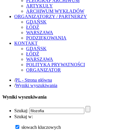
PLEOGRAF ARCHIWUM
ARTYKUŁY
ARCHIWUM WYKŁADÓW
ORGANIZATORZY / PARTNERZY
GDAŃSK
ŁÓDŹ
WARSZAWA
PODZIĘKOWANIA
KONTAKT
GDAŃSK
ŁÓDŹ
WARSZAWA
POLITYKA PRYWATNOŚCI
ORGANIZATOR
/
PL - Strona główna
/
Wyniki wyszukiwania
Wyniki wyszukiwania
Szukaj:
Szukaj w:
słowach kluczowych