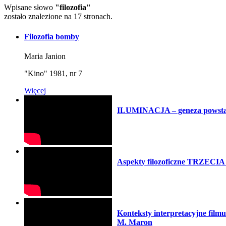
Wpisane słowo
"filozofia"
zostało znalezione na 17 stronach.
Filozofia bomby
Maria Janion
"Kino" 1981, nr 7
Więcej
ILUMINACJA – geneza powstania
Aspekty filozoficzne TRZECI
Konteksty interpretacyjne
M. Maron