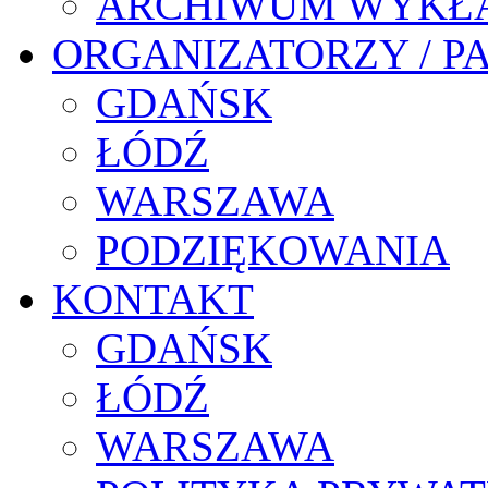
ARCHIWUM WYKŁ
ORGANIZATORZY / P
GDAŃSK
ŁÓDŹ
WARSZAWA
PODZIĘKOWANIA
KONTAKT
GDAŃSK
ŁÓDŹ
WARSZAWA