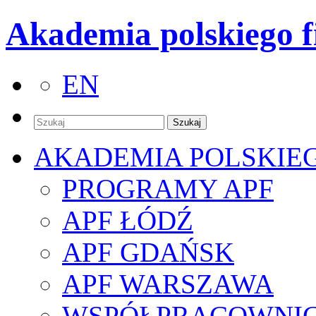
Akademia polskiego f
EN
AKADEMIA POLSKIE
PROGRAMY APF
APF ŁÓDŹ
APF GDAŃSK
APF WARSZAWA
WSPÓŁPRACOWNI