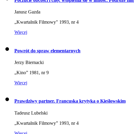
Poczucie obcości i chęć wtopienia się w inność. Podróże f
Janusz Gazda
„Kwartalnik Filmowy" 1993, nr 4
Więcej
Powrót do spraw elementarnych
Jerzy Biernacki
„Kino” 1981, nr 9
Więcej
Prawdziwy partner. Francuska krytyka o Kieślowskim
Tadeusz Lubelski
„Kwartalnik Filmowy” 1993, nr 4
Więcej