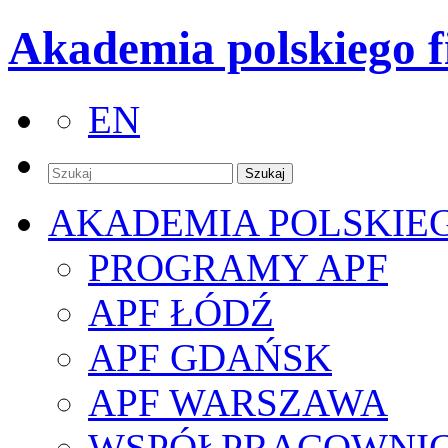
Akademia polskiego f
EN
AKADEMIA POLSKIE
PROGRAMY APF
APF ŁÓDŹ
APF GDAŃSK
APF WARSZAWA
WSPÓŁPRACOWNI