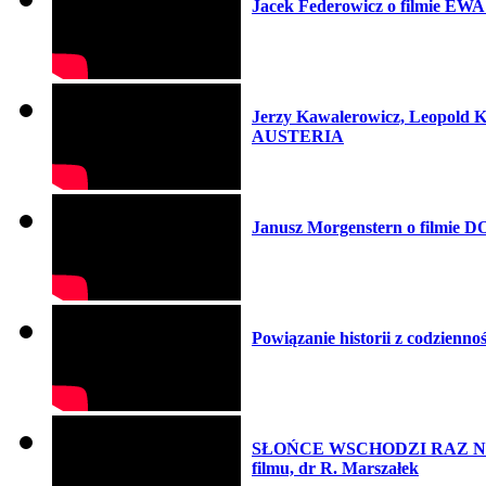
Jacek Federowicz o filmie E
Jerzy Kawalerowicz, Leopold Ko
AUSTERIA
Janusz Morgenstern o filmi
Powiązanie historii z codzien
SŁOŃCE WSCHODZI RAZ NA DZI
filmu, dr R. Marszałek