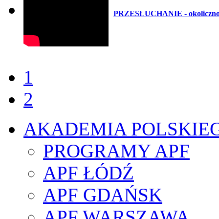
PRZESŁUCHANIE - okoliczności
1
2
AKADEMIA POLSKIE
PROGRAMY APF
APF ŁÓDŹ
APF GDAŃSK
APF WARSZAWA