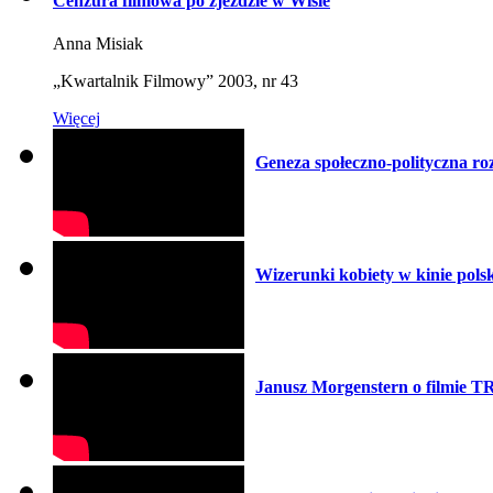
Cenzura filmowa po zjeździe w Wiśle
Anna Misiak
„Kwartalnik Filmowy” 2003, nr 43
Więcej
Geneza społeczno-polityczna r
Wizerunki kobiety w kinie pols
Janusz Morgenstern o filmi