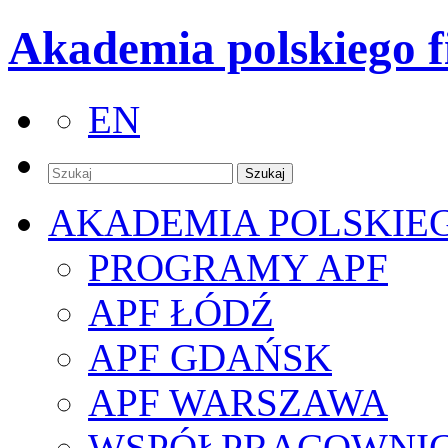
Akademia polskiego f
EN
AKADEMIA POLSKIE
PROGRAMY APF
APF ŁÓDŹ
APF GDAŃSK
APF WARSZAWA
WSPÓŁPRACOWNI