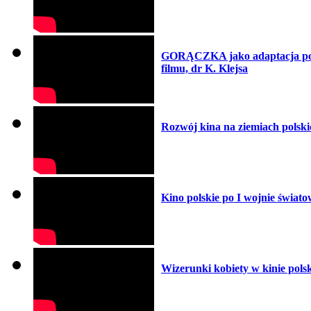
GORĄCZKA jako adaptacja powi
filmu, dr K. Klejsa
Rozwój kina na ziemiach polski
Kino polskie po I wojnie świato
Wizerunki kobiety w kinie pols