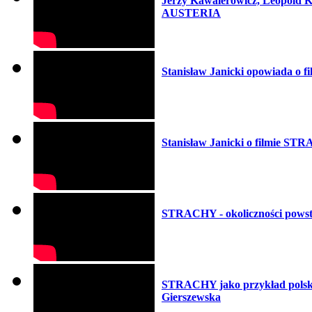
Jerzy Kawalerowicz, Leopold Ko
AUSTERIA
Stanisław Janicki opowiada o
Stanisław Janicki o filmie S
STRACHY - okoliczności powsta
STRACHY jako przykład polskie
Gierszewska