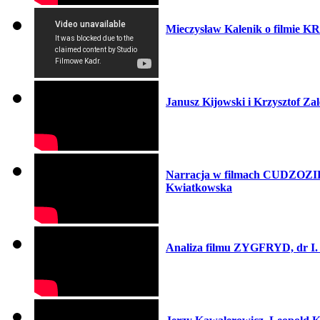
Mieczysław Kalenik o filmie
Janusz Kijowski i Krzysztof Za
Narracja w filmach CUDZOZ
Kwiatkowska
Analiza filmu ZYGFRYD, dr I.