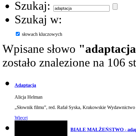
Szukaj:
Szukaj w:
słowach kluczowych
Wpisane słowo
"adaptacj
zostało znalezione na 106 s
Adaptacja
Alicja Helman
„Słownik filmu”, red. Rafał Syska, Krakowskie Wydawnict
Więcej
BIAŁE MAŁŻEŃSTWO - adaptac