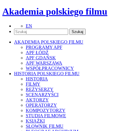
Akademia polskiego filmu
EN
AKADEMIA POLSKIEGO FILMU
PROGRAMY APF
APF ŁÓDŹ
APF GDAŃSK
APF WARSZAWA
WSPÓŁPRACOWNICY
HISTORIA POLSKIEGO FILMU
HISTORIA
FILMY
REŻYSERZY
SCENARZYŚCI
AKTORZY
OPERATORZY
KOMPOZYTORZY
STUDIA FILMOWE
KSIĄŻKI
SŁOWNIK FILMU