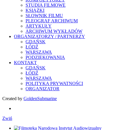
STUDIA FILMOWE
KSIĄŻKI
SŁOWNIK FILMU
PLEOGRAF ARCHIWUM
ARTYKUŁY
ARCHIWUM WYKŁADÓW
ORGANIZATORZY / PARTNERZY
GDAŃSK
ŁÓDŹ
WARSZAWA
PODZIĘKOWANIA
KONTAKT
GDAŃSK
ŁÓDŹ
WARSZAWA
POLITYKA PRYWATNOŚCI
ORGANIZATOR
Created by
GoldenSubmarine
Zwiń