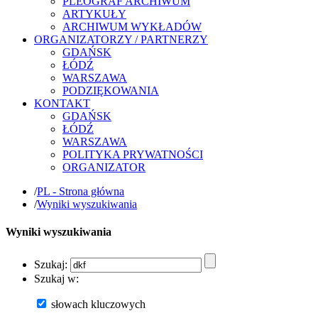
PLEOGRAF ARCHIWUM
ARTYKUŁY
ARCHIWUM WYKŁADÓW
ORGANIZATORZY / PARTNERZY
GDAŃSK
ŁÓDŹ
WARSZAWA
PODZIĘKOWANIA
KONTAKT
GDAŃSK
ŁÓDŹ
WARSZAWA
POLITYKA PRYWATNOŚCI
ORGANIZATOR
/
PL - Strona główna
/
Wyniki wyszukiwania
Wyniki wyszukiwania
Szukaj:
Szukaj w:
słowach kluczowych