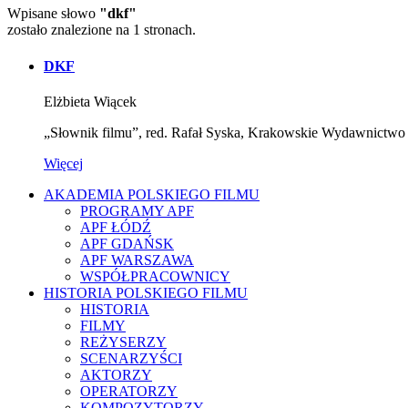
Wpisane słowo
"dkf"
zostało znalezione na 1 stronach.
DKF
Elżbieta Wiącek
„Słownik filmu”, red. Rafał Syska, Krakowskie Wydawnict
Więcej
AKADEMIA POLSKIEGO FILMU
PROGRAMY APF
APF ŁÓDŹ
APF GDAŃSK
APF WARSZAWA
WSPÓŁPRACOWNICY
HISTORIA POLSKIEGO FILMU
HISTORIA
FILMY
REŻYSERZY
SCENARZYŚCI
AKTORZY
OPERATORZY
KOMPOZYTORZY