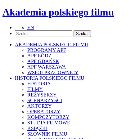
Akademia polskiego filmu
EN
AKADEMIA POLSKIEGO FILMU
PROGRAMY APF
APF ŁÓDŹ
APF GDAŃSK
APF WARSZAWA
WSPÓŁPRACOWNICY
HISTORIA POLSKIEGO FILMU
HISTORIA
FILMY
REŻYSERZY
SCENARZYŚCI
AKTORZY
OPERATORZY
KOMPOZYTORZY
STUDIA FILMOWE
KSIĄŻKI
SŁOWNIK FILMU