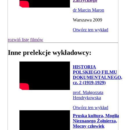
Zarzyckiego
dr Marcin Maron
Warszawa 2009
Otwórz ten wykład
rozwiń listę filmów
Inne prelekcje wykładowcy:
HISTORIA
POLSKIEGO FILMU
DOKUMENTALNEGO,
cz. 2 (1919-1929)
prof. Małgorzata
Hendrykowska
Otwórz ten wykład
Pruska kultura, Mogiła
Nieznanego Żołnierza,
Mocny człowiek