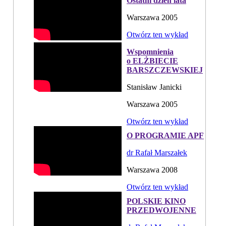
Ostatni dzień lata
Warszawa 2005
Otwórz ten wykład
Wspomnienia
o ELŻBIECIE
BARSZCZEWSKIEJ
Stanisław Janicki
Warszawa 2005
Otwórz ten wykład
O PROGRAMIE APF
dr Rafał Marszałek
Warszawa 2008
Otwórz ten wykład
POLSKIE KINO
PRZEDWOJENNE