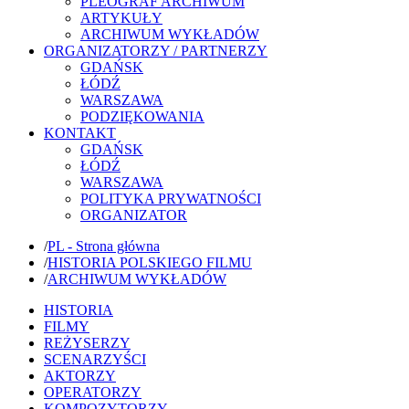
PLEOGRAF ARCHIWUM
ARTYKUŁY
ARCHIWUM WYKŁADÓW
ORGANIZATORZY / PARTNERZY
GDAŃSK
ŁÓDŹ
WARSZAWA
PODZIĘKOWANIA
KONTAKT
GDAŃSK
ŁÓDŹ
WARSZAWA
POLITYKA PRYWATNOŚCI
ORGANIZATOR
/
PL - Strona główna
/
HISTORIA POLSKIEGO FILMU
/
ARCHIWUM WYKŁADÓW
HISTORIA
FILMY
REŻYSERZY
SCENARZYŚCI
AKTORZY
OPERATORZY
KOMPOZYTORZY