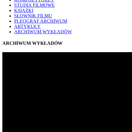
STUDIA FILMOWE
KSIĄŻKI
SŁOWNIK FILMU
PLEOGRAF ARCHIWUM
ARTYKUŁY
ARCHIWUM WYKŁADÓW
ARCHIWUM WYKŁADÓW