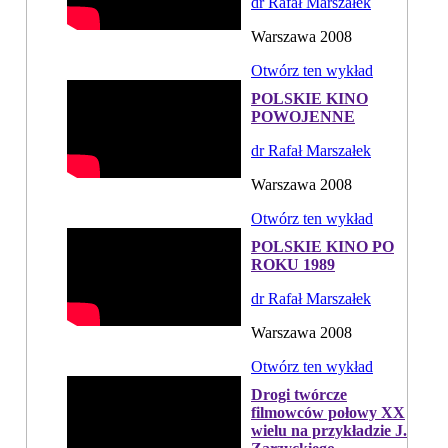
dr Rafał Marszałek
Warszawa 2008
Otwórz ten wykład
POLSKIE KINO
POWOJENNE
dr Rafał Marszałek
Warszawa 2008
Otwórz ten wykład
POLSKIE KINO PO
ROKU 1989
dr Rafał Marszałek
Warszawa 2008
Otwórz ten wykład
Drogi twórcze
filmowców połowy XX
wielu na przykładzie J.