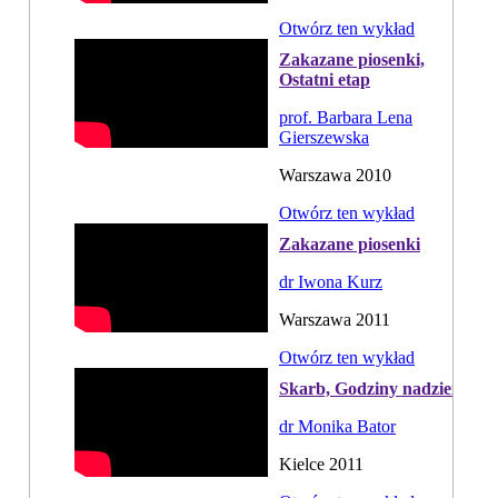
Otwórz ten wykład
Zakazane piosenki,
Ostatni etap
prof. Barbara Lena
Gierszewska
Warszawa 2010
Otwórz ten wykład
Zakazane piosenki
dr Iwona Kurz
Warszawa 2011
Otwórz ten wykład
Skarb, Godziny nadziei
dr Monika Bator
Kielce 2011