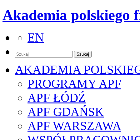
Akademia polskiego f
EN
AKADEMIA POLSKIE
PROGRAMY APF
APF ŁÓDŹ
APF GDAŃSK
APF WARSZAWA
WSPÓŁPRACOWNI