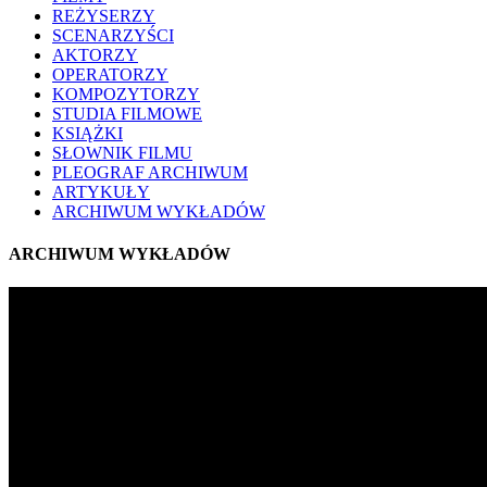
REŻYSERZY
SCENARZYŚCI
AKTORZY
OPERATORZY
KOMPOZYTORZY
STUDIA FILMOWE
KSIĄŻKI
SŁOWNIK FILMU
PLEOGRAF ARCHIWUM
ARTYKUŁY
ARCHIWUM WYKŁADÓW
ARCHIWUM WYKŁADÓW