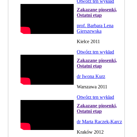
Otwórz ten wykład
Zakazane piosenki,
Ostatni etap
prof. Barbara Lena
Gierszewska
Kielce 2011
Otwórz ten wykład
Zakazane piosenki,
Ostatni etap
dr Iwona Kurz
Warszawa 2011
Otwórz ten wykład
Zakazane piosenki,
Ostatni etap
dr Marta Raczek-Karcz
Kraków 2012