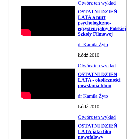
Otwórz ten wykład
OSTATNI DZIEŃ
LATA a nurt
psychologiczno-
egzystencjalny Polskiej
Szkoły Filmowej
dr Kamila Żyto
Łódź 2010
Otwórz ten wykład
OSTATNI DZIEŃ
LATA - okoliczności
powstania filmu
dr Kamila Żyto
Łódź 2010
Otwórz ten wykład
OSTATNI DZIEŃ
LATA jako film
nowofalowy