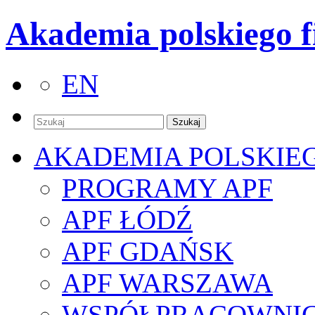
Akademia polskiego f
EN
AKADEMIA POLSKIE
PROGRAMY APF
APF ŁÓDŹ
APF GDAŃSK
APF WARSZAWA
WSPÓŁPRACOWNI