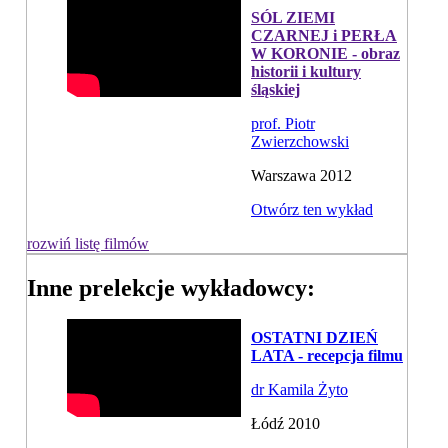
SÓL ZIEMI
CZARNEJ i PERŁA
W KORONIE - obraz
historii i kultury
śląskiej
prof. Piotr
Zwierzchowski
Warszawa 2012
Otwórz ten wykład
rozwiń listę filmów
Inne prelekcje wykładowcy:
OSTATNI DZIEŃ
LATA - recepcja filmu
dr Kamila Żyto
Łódź 2010