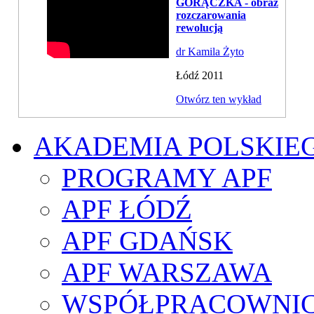
GORĄCZKA - obraz
rozczarowania
rewolucją
dr Kamila Żyto
Łódź 2011
Otwórz ten wykład
AKADEMIA POLSKIE
PROGRAMY APF
APF ŁÓDŹ
APF GDAŃSK
APF WARSZAWA
WSPÓŁPRACOWNI