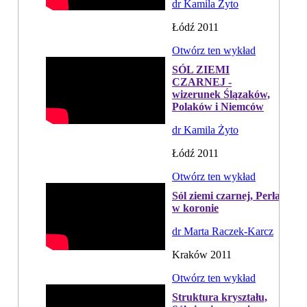
dr Kamila Żyto
Łódź 2011
Otwórz ten wykład
SÓL ZIEMI
CZARNEJ -
wizerunek Ślązaków,
Polaków i Niemców
dr Kamila Żyto
Łódź 2011
Otwórz ten wykład
Sól ziemi czarnej, Perła
w koronie
dr Marta Raczek-Karcz
Kraków 2011
Otwórz ten wykład
Struktura kryształu,