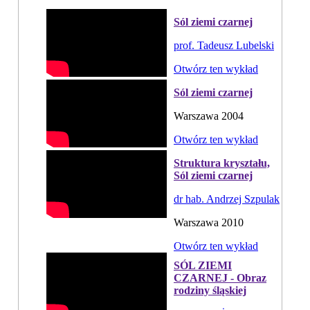
Sól ziemi czarnej
prof. Tadeusz Lubelski
Otwórz ten wykład
Sól ziemi czarnej
Warszawa 2004
Otwórz ten wykład
Struktura kryształu,
Sól ziemi czarnej
dr hab. Andrzej Szpulak
Warszawa 2010
Otwórz ten wykład
SÓL ZIEMI
CZARNEJ - Obraz
rodziny śląskiej