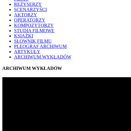
REŻYSERZY
SCENARZYŚCI
AKTORZY
OPERATORZY
KOMPOZYTORZY
STUDIA FILMOWE
KSIĄŻKI
SŁOWNIK FILMU
PLEOGRAF ARCHIWUM
ARTYKUŁY
ARCHIWUM WYKŁADÓW
ARCHIWUM WYKŁADÓW