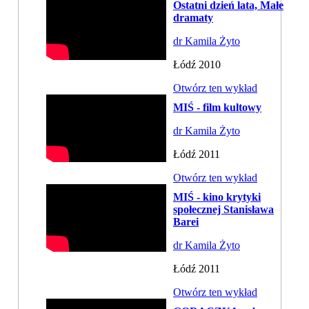
Ostatni dzień lata, Małe
dramaty
dr Kamila Żyto
Łódź 2010
Otwórz ten wykład
MIŚ - film kultowy
dr Kamila Żyto
Łódź 2011
Otwórz ten wykład
MIŚ - kino krytyki
społecznej Stanisława
Barei
dr Kamila Żyto
Łódź 2011
Otwórz ten wykład