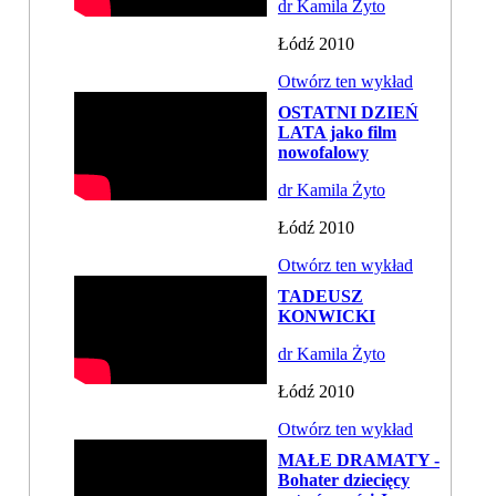
dr Kamila Żyto
Łódź 2010
Otwórz ten wykład
OSTATNI DZIEŃ
LATA jako film
nowofalowy
dr Kamila Żyto
Łódź 2010
Otwórz ten wykład
TADEUSZ
KONWICKI
dr Kamila Żyto
Łódź 2010
Otwórz ten wykład
MAŁE DRAMATY -
Bohater dziecięcy