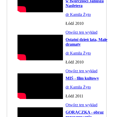
w twórczości Janusza
Nasfetera
dr Kamila Żyto
Łódź 2010
Otwórz ten wykład
Ostatni dzień lata, Małe
dramaty
dr Kamila Żyto
Łódź 2010
Otwórz ten wykład
MIŚ - film kultowy
dr Kamila Żyto
Łódź 2011
Otwórz ten wykład
GORĄCZKA - obraz
rozczarowania