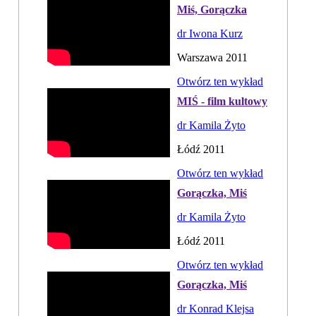
Miś, Gorączka
dr Iwona Kurz
Warszawa 2011
Otwórz ten wykład
MIŚ - film kultowy
dr Kamila Żyto
Łódź 2011
Otwórz ten wykład
Gorączka, Miś
dr Kamila Żyto
Łódź 2011
Otwórz ten wykład
Gorączka, Miś
dr Konrad Klejsa