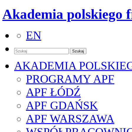
Akademia polskiego f
EN
AKADEMIA POLSKIE
PROGRAMY APF
APF ŁÓDŹ
APF GDAŃSK
APF WARSZAWA
WSPÓŁPRACOWNI