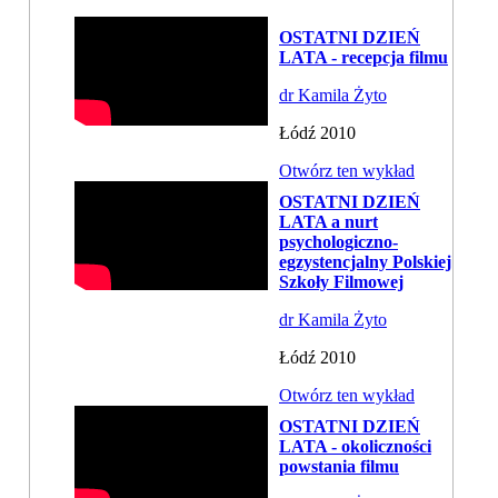
OSTATNI DZIEŃ
LATA - recepcja filmu
dr Kamila Żyto
Łódź 2010
Otwórz ten wykład
OSTATNI DZIEŃ
LATA a nurt
psychologiczno-
egzystencjalny Polskiej
Szkoły Filmowej
dr Kamila Żyto
Łódź 2010
Otwórz ten wykład
OSTATNI DZIEŃ
LATA - okoliczności
powstania filmu