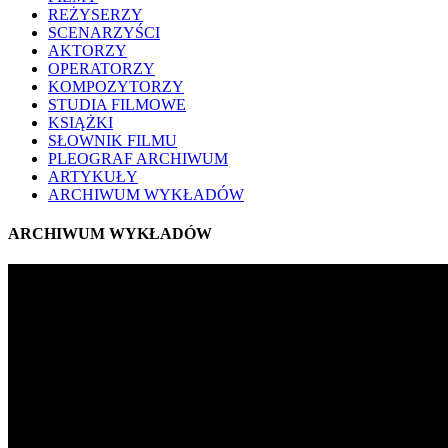
REŻYSERZY
SCENARZYŚCI
AKTORZY
OPERATORZY
KOMPOZYTORZY
STUDIA FILMOWE
KSIĄŻKI
SŁOWNIK FILMU
PLEOGRAF ARCHIWUM
ARTYKUŁY
ARCHIWUM WYKŁADÓW
ARCHIWUM WYKŁADÓW