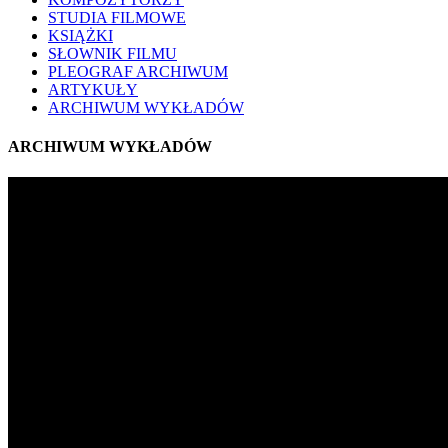
STUDIA FILMOWE
KSIĄŻKI
SŁOWNIK FILMU
PLEOGRAF ARCHIWUM
ARTYKUŁY
ARCHIWUM WYKŁADÓW
ARCHIWUM WYKŁADÓW