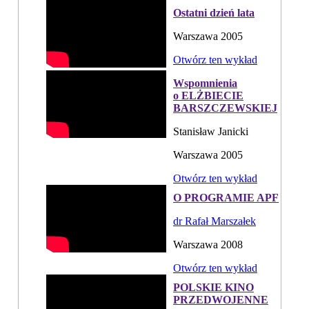
Ostatni dzień lata
Warszawa 2005
Otwórz ten wykład
Wspomnienia
o ELŻBIECIE
BARSZCZEWSKIEJ
Stanisław Janicki
Warszawa 2005
Otwórz ten wykład
O PROGRAMIE APF
dr Rafał Marszałek
Warszawa 2008
Otwórz ten wykład
POLSKIE KINO
PRZEDWOJENNE