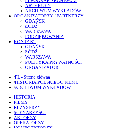
PLEOGRAF ARCHIWUM
ARTYKUŁY
ARCHIWUM WYKŁADÓW
ORGANIZATORZY / PARTNERZY
GDAŃSK
ŁÓDŹ
WARSZAWA
PODZIĘKOWANIA
KONTAKT
GDAŃSK
ŁÓDŹ
WARSZAWA
POLITYKA PRYWATNOŚCI
ORGANIZATOR
/
PL - Strona główna
/
HISTORIA POLSKIEGO FILMU
/
ARCHIWUM WYKŁADÓW
HISTORIA
FILMY
REŻYSERZY
SCENARZYŚCI
AKTORZY
OPERATORZY
KOMPOZYTORZY