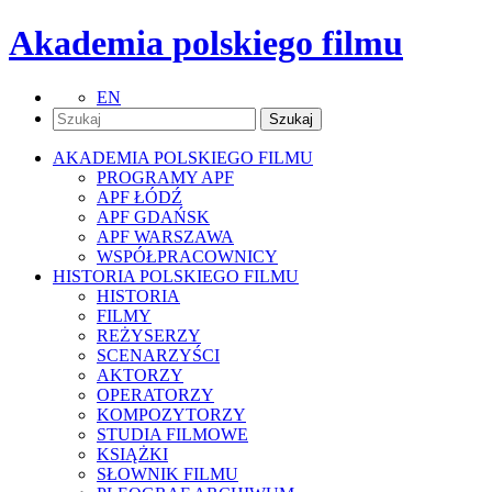
Akademia polskiego filmu
EN
AKADEMIA POLSKIEGO FILMU
PROGRAMY APF
APF ŁÓDŹ
APF GDAŃSK
APF WARSZAWA
WSPÓŁPRACOWNICY
HISTORIA POLSKIEGO FILMU
HISTORIA
FILMY
REŻYSERZY
SCENARZYŚCI
AKTORZY
OPERATORZY
KOMPOZYTORZY
STUDIA FILMOWE
KSIĄŻKI
SŁOWNIK FILMU