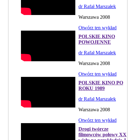
dr Rafał Marszałek
Warszawa 2008
Otwórz ten wykład
POLSKIE KINO
POWOJENNE
dr Rafał Marszałek
Warszawa 2008
Otwórz ten wykład
POLSKIE KINO PO
ROKU 1989
dr Rafał Marszałek
Warszawa 2008
Otwórz ten wykład
Drogi twórcze
filmowców połowy XX