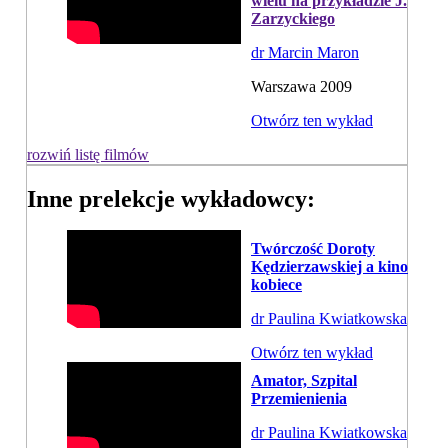
wielu na przykładzie J.
Zarzyckiego
dr Marcin Maron
Warszawa 2009
Otwórz ten wykład
rozwiń listę filmów
Inne prelekcje wykładowcy:
Twórczość Doroty
Kędzierzawskiej a kino
kobiece
dr Paulina Kwiatkowska
Otwórz ten wykład
Amator, Szpital
Przemienienia
dr Paulina Kwiatkowska