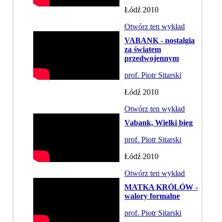
Łódź 2010
Otwórz ten wykład
VABANK - nostalgia
za światem
przedwojennym
prof. Piotr Sitarski
Łódź 2010
Otwórz ten wykład
Vabank, Wielki bieg
prof. Piotr Sitarski
Łódź 2010
Otwórz ten wykład
MATKA KRÓLÓW -
walory formalne
prof. Piotr Sitarski