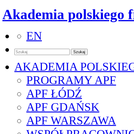
Akademia polskiego f
EN
AKADEMIA POLSKIE
PROGRAMY APF
APF ŁÓDŹ
APF GDAŃSK
APF WARSZAWA
WSPÓŁPRACOWNI