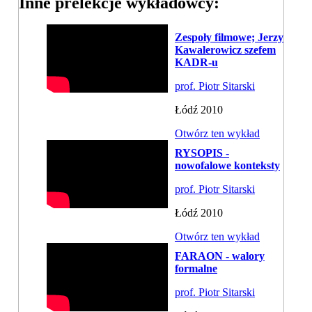
Inne prelekcje wykładowcy:
Zespoły filmowe; Jerzy
Kawalerowicz szefem
KADR-u
prof. Piotr Sitarski
Łódź 2010
Otwórz ten wykład
RYSOPIS -
nowofalowe konteksty
prof. Piotr Sitarski
Łódź 2010
Otwórz ten wykład
FARAON - walory
formalne
prof. Piotr Sitarski