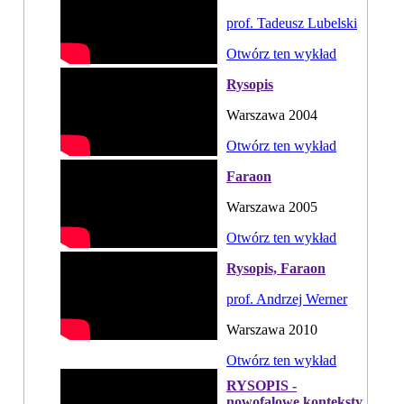
prof. Tadeusz Lubelski
Otwórz ten wykład
Rysopis
Warszawa 2004
Otwórz ten wykład
Faraon
Warszawa 2005
Otwórz ten wykład
Rysopis, Faraon
prof. Andrzej Werner
Warszawa 2010
Otwórz ten wykład
RYSOPIS -
nowofalowe konteksty