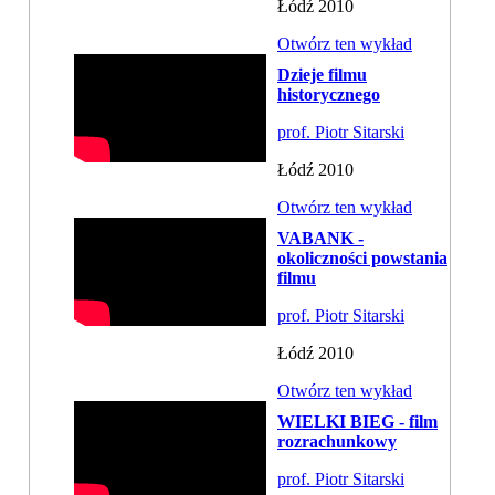
Łódź 2010
Otwórz ten wykład
Dzieje filmu
historycznego
prof. Piotr Sitarski
Łódź 2010
Otwórz ten wykład
VABANK -
okoliczności powstania
filmu
prof. Piotr Sitarski
Łódź 2010
Otwórz ten wykład
WIELKI BIEG - film
rozrachunkowy
prof. Piotr Sitarski