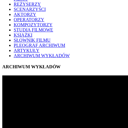
REŻYSERZY
SCENARZYŚCI
AKTORZY
OPERATORZY
KOMPOZYTORZY
STUDIA FILMOWE
KSIĄŻKI
SŁOWNIK FILMU
PLEOGRAF ARCHIWUM
ARTYKUŁY
ARCHIWUM WYKŁADÓW
ARCHIWUM WYKŁADÓW